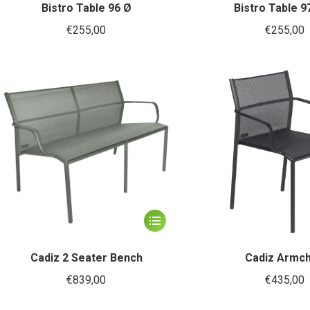
heeft
Bistro Table 96 Ø
Bistro Table 9
meerdere
€
255,00
€
255,00
variaties.
Deze
optie
kan
gekozen
worden
op
de
productpagina
Dit
product
heeft
Cadiz 2 Seater Bench
Cadiz Armch
meerdere
€
839,00
€
435,00
variaties.