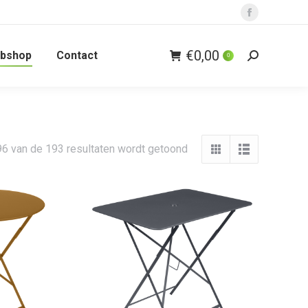
Facebook
page
€
0,00
bshop
Contact
opens
0
Zoeken:
in
new
window
6 van de 193 resultaten wordt getoond