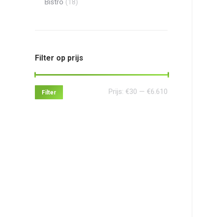
Bistro
(18)
Filter op prijs
Min.
Max.
Prijs:
€30
—
€6.610
Filter
prijs
prijs