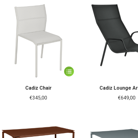
Deze
optie
kan
gekozen
worden
op
de
productpagina
Dit
product
heeft
Cadiz Chair
Cadiz Lounge A
meerdere
€
345,00
€
649,00
variaties.
Deze
optie
kan