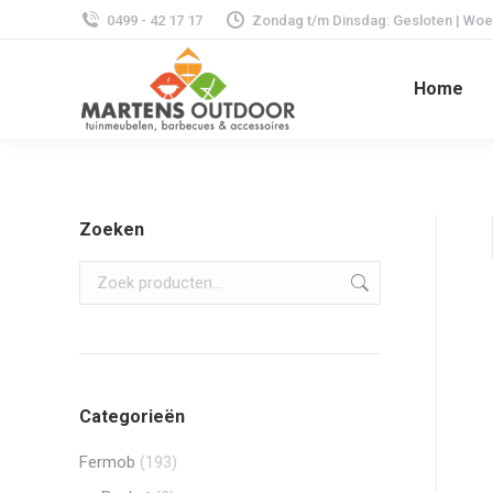
0499 - 42 17 17
Zondag t/m Dinsdag: Gesloten | Woens
Home
Zoeken
Categorieën
Fermob
(193)