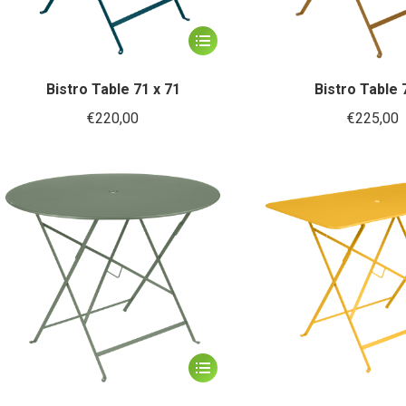
Dit
product
heeft
Bistro Table 71 x 71
Bistro Table 
meerdere
€
220,00
€
225,00
variaties.
Deze
optie
kan
gekozen
worden
op
de
productpagina
Dit
product