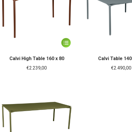
gekozen
worden
op
de
productpagina
Dit
product
heeft
Calvi High Table 160 x 80
Calvi Table 140
meerdere
€
2.239,00
€
2.490,00
variaties.
Deze
optie
kan
gekozen
worden
op