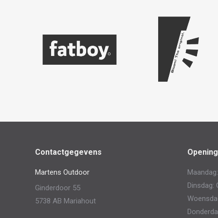
Contactgegevens
Opening
Martens Outdoor
Maandag:
Dinsdag: 
Ginderdoor 55
Woensdag:
5738 AB Mariahout
Donderdag