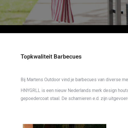
Topkwaliteit Barbecues
Bij Martens Outdoor vind je barbecues van diverse merk
HNYGRLL is een nieuw Nederlands merk design houtskoo
gepoedercoat staal. De scharnieren e.d. zijn uitgevoe