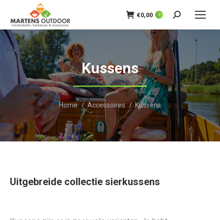
€
0,00
0
Zoeken:
Kussens
Je bent hier:
Home
Accessoires
Kussens
Uitgebreide collectie sierkussens