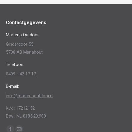
Contactgegevens
Martens Outdoor
Ginderdoor 55
5738 AB Mariahout
Telefoon
0499 - 42 17 17
E-mail:
info@martensoutdoor.nl
Kvk : 17212152
Btw : NL 8185.29.908
Vind ons op: