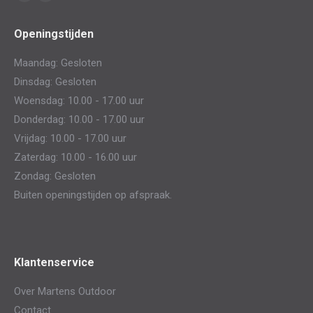
Facebook
Mail
page
page
Openingstijden
opens
opens
in
in
Maandag: Gesloten
new
new
Dinsdag: Gesloten
window
window
Woensdag: 10.00 - 17.00 uur
Donderdag: 10.00 - 17.00 uur
Vrijdag: 10.00 - 17.00 uur
Zaterdag: 10.00 - 16.00 uur
Zondag: Gesloten
Buiten openingstijden op afspraak.
Klantenservice
Over Martens Outdoor
Contact