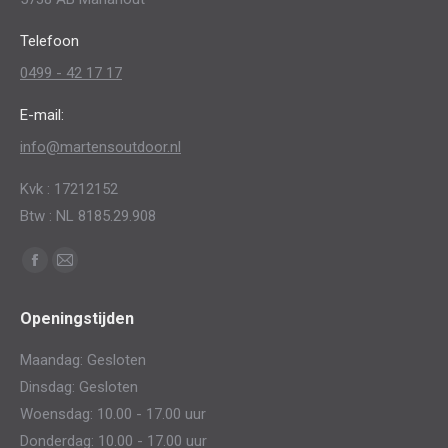
Telefoon
0499 - 42 17 17
E-mail:
info@martensoutdoor.nl
Kvk : 17212152
Btw : NL 8185.29.908
Vind ons op:
Facebook
Mail
page
page
Openingstijden
opens
opens
in
in
Maandag: Gesloten
new
new
Dinsdag: Gesloten
window
window
Woensdag: 10.00 - 17.00 uur
Donderdag: 10.00 - 17.00 uur