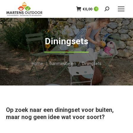
€
0,00
0
Zoeken:
Diningsets
Je bent hier:
Home
Tuinmeubelen
Diningsets
Op zoek naar een diningset voor buiten,
maar nog geen idee wat voor soort?