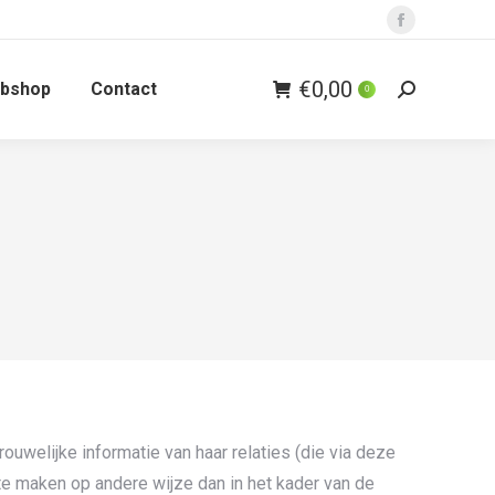
Facebook
page
€
0,00
bshop
Contact
opens
0
Zoeken:
in
new
window
uwelijke informatie van haar relaties (die via deze
te maken op andere wijze dan in het kader van de