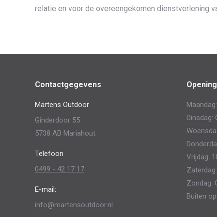
relatie en voor de overeengekomen dienstverlening v
Contactgegevens
Opening
Martens Outdoor
Maandag:
Dinsdag: 
Ginderdoor 55
Woensdag:
5738 AB Mariahout
Donderdag
Telefoon
Vrijdag: 1
0499 - 42 17 17
Zaterdag:
Zondag: 
E-mail:
Buiten op
info@martensoutdoor.nl