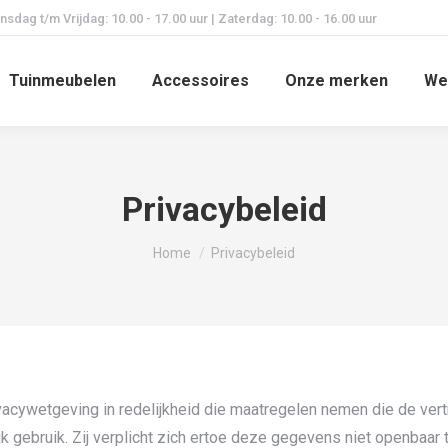
dag t/m Vrijdag: 10.00 - 17.00 uur | Zaterdag: 10.00 - 16.00 uur
Tuinmeubelen
Accessoires
Onze merken
We
Privacybeleid
Je bent hier:
Home
Privacybeleid
acywetgeving in redelijkheid die maatregelen nemen die de vertro
gebruik. Zij verplicht zich ertoe deze gegevens niet openbaar 