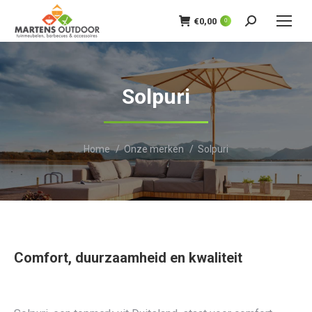
€
0,00
0
Zoeken:
Solpuri
Je bent hier:
Home
Onze merken
Solpuri
Comfort, duurzaamheid en kwaliteit