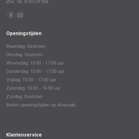
Btw : NL 8185.29.908
Vind ons op:
Facebook
Mail
page
page
Openingstijden
opens
opens
in
in
Maandag: Gesloten
new
new
Dinsdag: Gesloten
window
window
Woensdag: 10.00 - 17.00 uur
Donderdag: 10.00 - 17.00 uur
Vrijdag: 10.00 - 17.00 uur
Zaterdag: 10.00 - 16.00 uur
Zondag: Gesloten
Buiten openingstijden op afspraak.
Klantenservice