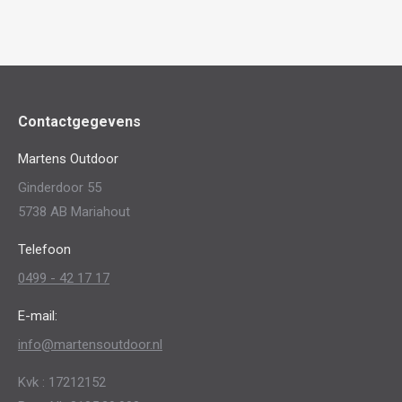
Contactgegevens
Martens Outdoor
Ginderdoor 55
5738 AB Mariahout
Telefoon
0499 - 42 17 17
E-mail:
info@martensoutdoor.nl
Kvk : 17212152