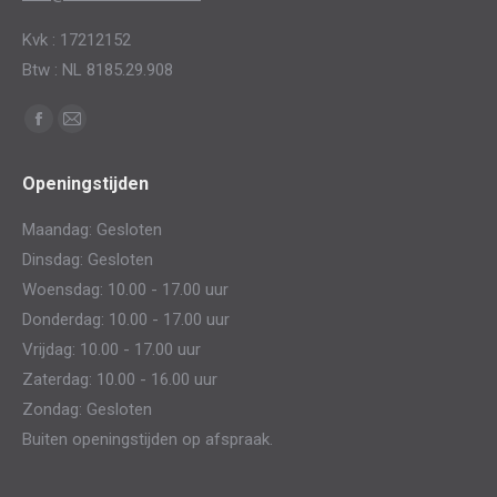
Kvk : 17212152
Btw : NL 8185.29.908
Vind ons op:
Facebook
Mail
page
page
Openingstijden
opens
opens
in
in
Maandag: Gesloten
new
new
Dinsdag: Gesloten
window
window
Woensdag: 10.00 - 17.00 uur
Donderdag: 10.00 - 17.00 uur
Vrijdag: 10.00 - 17.00 uur
Zaterdag: 10.00 - 16.00 uur
Zondag: Gesloten
Buiten openingstijden op afspraak.