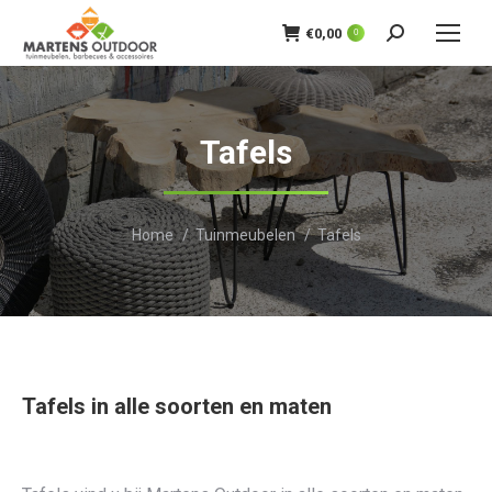
€
0,00
0
Zoeken:
Tafels
Je bent hier:
Home
Tuinmeubelen
Tafels
Tafels in alle soorten en maten