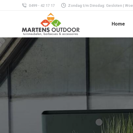
0499 - 42 17 17
Zondag t/m Dinsdag: Gesloten | Woens
Home