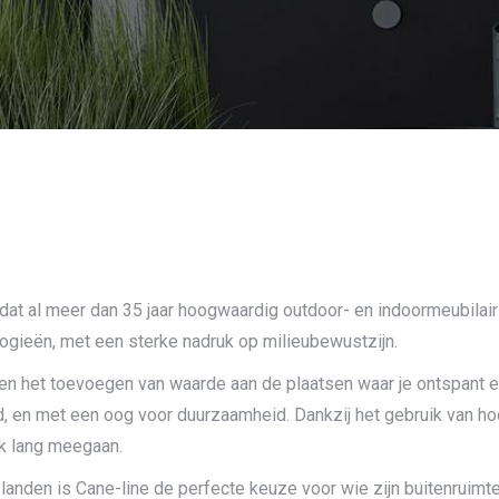
at al meer dan 35 jaar hoogwaardig outdoor- en indoormeubilai
ologieën, met een sterke nadruk op milieubewustzijn.
t en het toevoegen van waarde aan de plaatsen waar je ontspant 
, en met een oog voor duurzaamheid. Dankzij het gebruik van ho
ook lang meegaan.
anden is Cane-line de perfecte keuze voor wie zijn buitenruimte 