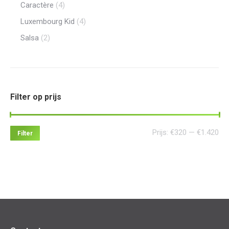
Caractère
(4)
Luxembourg Kid
(4)
Salsa
(2)
Filter op prijs
Min
Ma
Prijs:
€320
—
€1.420
Filter
pri
pri