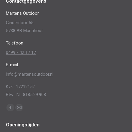
Contactgegevens
Martens Outdoor
Ginderdoor 55
5738 AB Mariahout
Telefoon
0499 - 42 17 17
E-mail:
info@martensoutdoor.nl
Kvk : 17212152
Btw : NL 8185.29.908
Vind ons op:
Facebook
Mail
page
page
Openingstijden
opens
opens