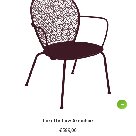
kan
gekozen
worden
op
de
productp
Dit
product
heeft
Lorette Low Armchair
meerder
€
589,00