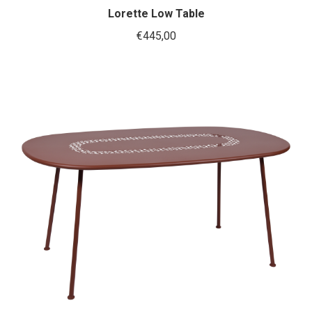
heeft
Lorette Low Table
meerder
€
445,00
variaties.
Deze
optie
kan
gekozen
worden
op
de
productp