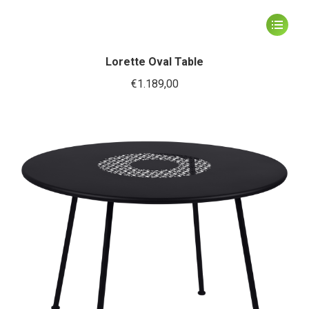
Dit
product
heeft
Lorette Oval Table
meerder
€
1.189,00
variaties.
Deze
optie
kan
gekozen
worden
op
de
productp