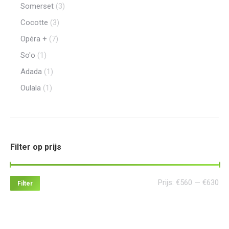
Somerset
(3)
Cocotte
(3)
Opéra +
(7)
So'o
(1)
Adada
(1)
Oulala
(1)
Filter op prijs
Min
Ma
Prijs:
€560
—
€630
Filter
pri
pri