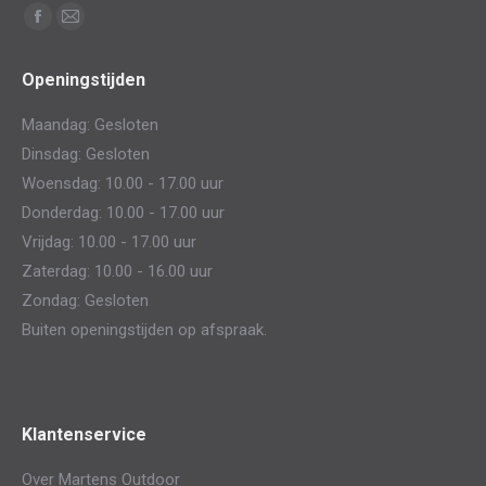
Vind ons op:
Facebook
Mail
page
page
Openingstijden
opens
opens
in
in
Maandag: Gesloten
new
new
Dinsdag: Gesloten
window
window
Woensdag: 10.00 - 17.00 uur
Donderdag: 10.00 - 17.00 uur
Vrijdag: 10.00 - 17.00 uur
Zaterdag: 10.00 - 16.00 uur
Zondag: Gesloten
Buiten openingstijden op afspraak.
Klantenservice
Over Martens Outdoor