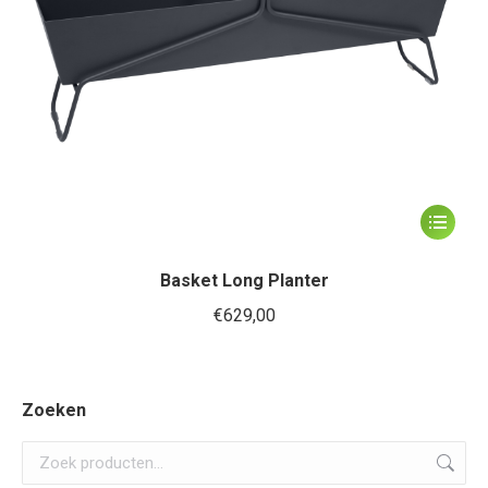
productp
Dit
product
heeft
Basket Long Planter
meerder
€
629,00
variaties.
Deze
optie
Zoeken
kan
gekozen