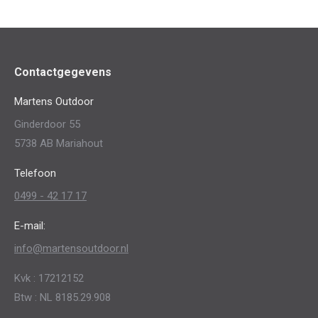
Contactgegevens
Martens Outdoor
Ginderdoor 55
5738 AB Mariahout
Telefoon
0499 - 42 17 17
E-mail:
info@martensoutdoor.nl
Kvk : 17212152
Btw : NL 8185.29.908