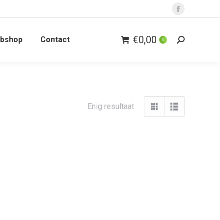
Facebook
page
€
0,00
bshop
Contact
opens
0
Zoeken:
in
new
window
Enig resultaat