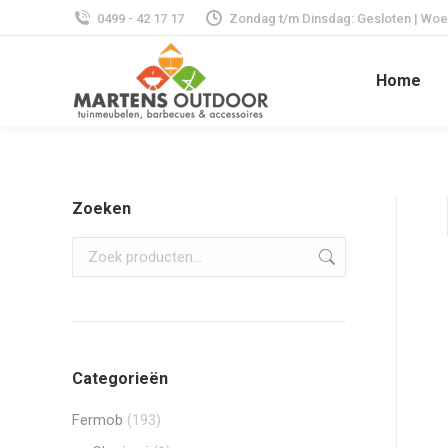
0499 - 42 17 17
Zondag t/m Dinsdag: Gesloten | Woens
Home
Zoeken
Categorieën
Fermob
(193)