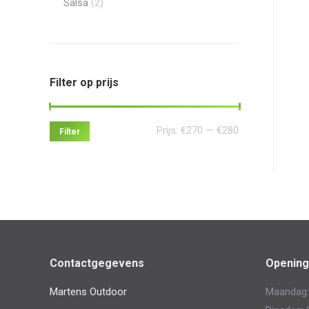
Salsa
(2)
Filter op prijs
Min.
Max.
Prijs:
€270
—
€280
Filter
prijs
prijs
Contactgegevens
Opening
Martens Outdoor
Maandag: