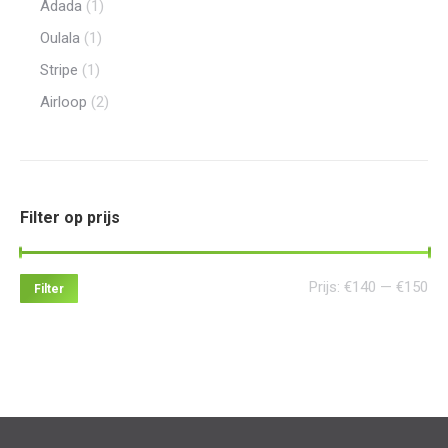
Adada
(1)
Oulala
(1)
Stripe
(1)
Airloop
(2)
Filter op prijs
Min
Ma
Prijs:
€140
—
€150
Filter
pri
pri