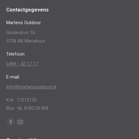
Contactgegevens
Martens Outdoor
Ginderdoor 55
5738 AB Mariahout
Telefoon
0499 - 42 17 17
E-mail:
info@martensoutdoor.nl
Kvk : 17212152
Btw : NL 8185.29.908
Vind ons op:
Facebook
Mail
page
page