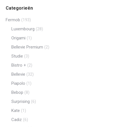
productp
Categorieën
Fermob
(193)
Luxembourg
(28)
Origami
(1)
Bellevie Premium
(2)
Studie
(3)
Bistro +
(2)
Bellevie
(32)
Piapolo
(1)
Bebop
(8)
Surprising
(6)
Kate
(1)
Cadiz
(6)