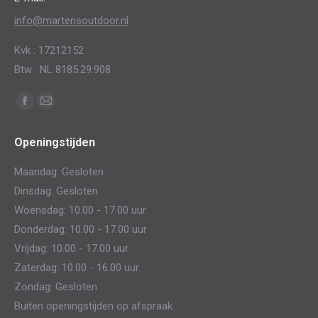
info@martensoutdoor.nl
Kvk : 17212152
Btw : NL 8185.29.908
Vind ons op:
Facebook
Mail
page
page
Openingstijden
opens
opens
in
in
Maandag: Gesloten
new
new
Dinsdag: Gesloten
window
window
Woensdag: 10.00 - 17.00 uur
Donderdag: 10.00 - 17.00 uur
Vrijdag: 10.00 - 17.00 uur
Zaterdag: 10.00 - 16.00 uur
Zondag: Gesloten
Buiten openingstijden op afspraak.