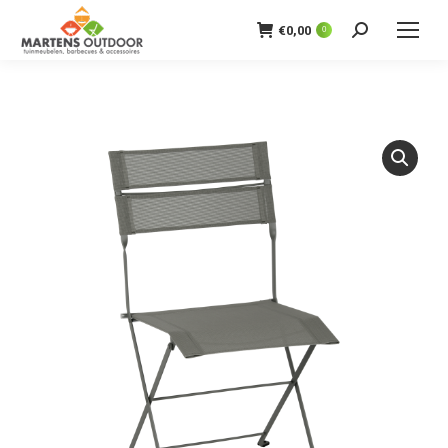
€
0,00
0
Zoeken: