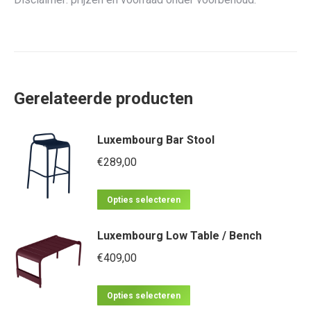
Gerelateerde producten
Luxembourg Bar Stool
€
289,00
Dit
Opties selecteren
product
Luxembourg Low Table / Bench
heeft
meerdere
€
409,00
variaties.
Dit
Deze
Opties selecteren