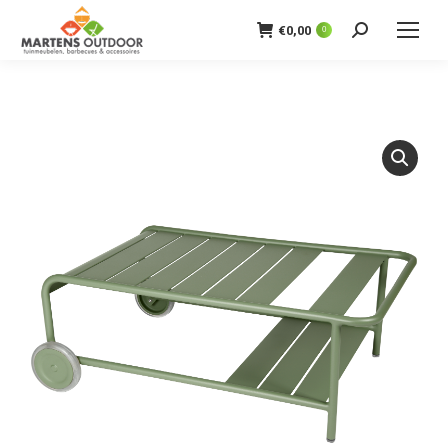
€
0,00
0
Zoeken: