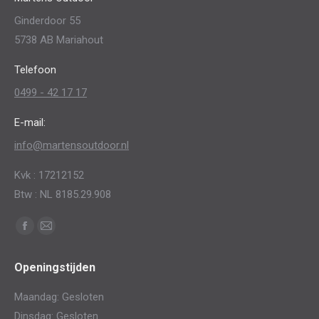
kan
productpagina
Ginderdoor 55
gekozen
5738 AB Mariahout
worden
op
Telefoon
de
0499 - 42 17 17
productpagina
E-mail:
info@martensoutdoor.nl
Kvk : 17212152
Btw : NL 8185.29.908
Vind ons op:
Facebook
Mail
page
page
Openingstijden
opens
opens
in
in
Maandag: Gesloten
new
new
Dinsdag: Gesloten