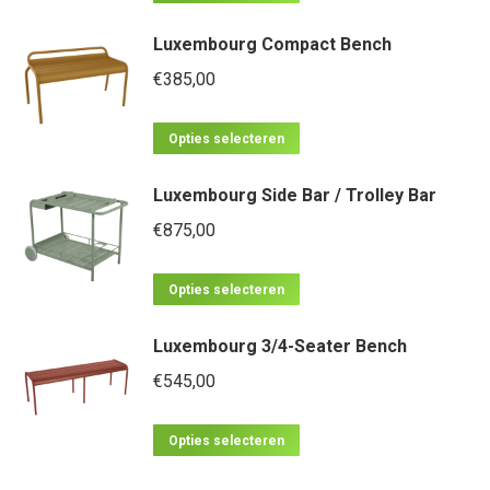
product
Luxembourg Compact Bench
heeft
meerdere
€
385,00
variaties.
Dit
Deze
Opties selecteren
product
optie
Luxembourg Side Bar / Trolley Bar
heeft
kan
meerdere
€
875,00
gekozen
variaties.
worden
Dit
Deze
op
Opties selecteren
product
optie
de
Luxembourg 3/4-Seater Bench
heeft
kan
productpagina
meerdere
€
545,00
gekozen
variaties.
worden
Dit
Deze
op
Opties selecteren
product
optie
de