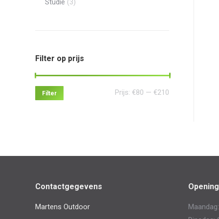
Studie
(3)
Filter op prijs
Min.
Max.
Prijs:
€80
—
€210
Filter
prijs
prijs
Contactgegevens
Opening
Martens Outdoor
Maandag: