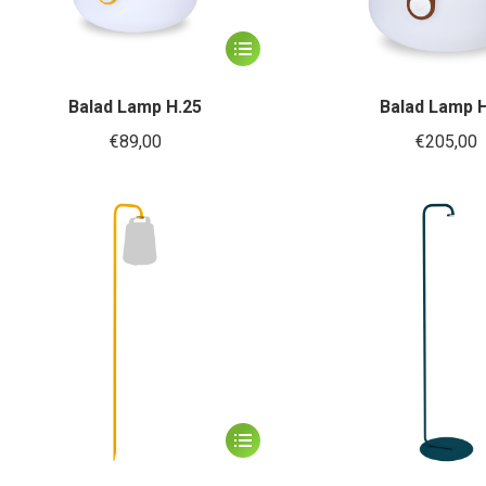
Dit
product
heeft
Balad Lamp H.25
Balad Lamp 
meerdere
€
89,00
€
205,00
variaties.
Deze
optie
kan
gekozen
worden
op
de
productpagina
Dit
product