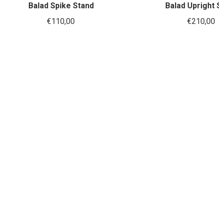
heeft
Balad Spike Stand
Balad Upright 
meerdere
€
110,00
€
210,00
variaties.
Deze
optie
kan
gekozen
worden
op
de
productpagina