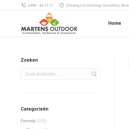
0499 - 42 17 17
Zondag t/m Dinsdag: Gesloten | Woens
Home
Zoeken
Categorieën
Fermob
(193)