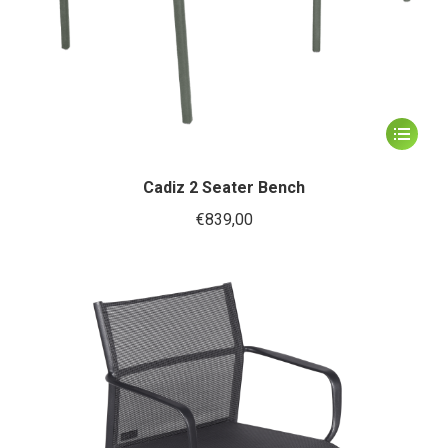
Dit
product
heeft
Cadiz 2 Seater Bench
meerder
€
839,00
variaties.
Deze
optie
kan
gekozen
worden
op
de