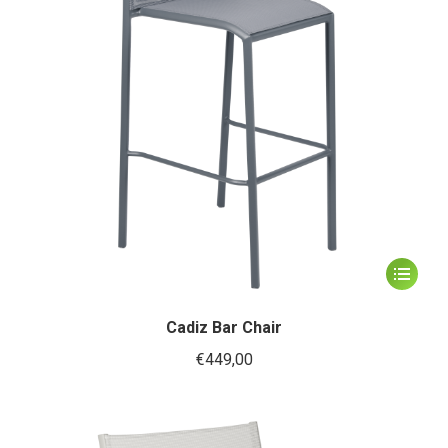
worden
op
de
productp
Dit
product
heeft
Cadiz Bar Chair
meerder
€
449,00
variaties.
Deze
optie