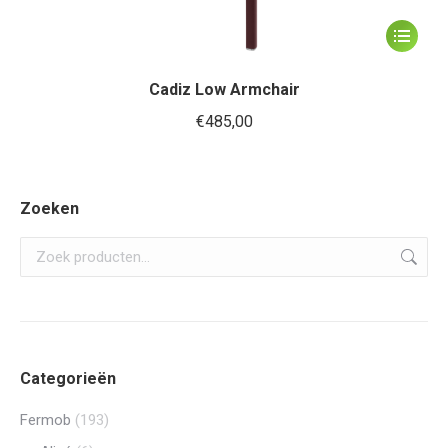
Dit
product
heeft
Cadiz Low Armchair
meerder
€
485,00
variaties.
Deze
optie
Zoeken
kan
gekozen
worden
op
de
productp
Categorieën
Fermob
(193)