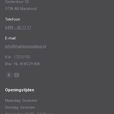
Ginderdoor 55
5738 AB Mariahout
Telefoon
0499 - 42 17 17
E-mail:
info@martensoutdoor.nl
Kvk : 17212152
Btw : NL 8185.29.908
Vind ons op:
Facebook
Mail
page
page
Openingstijden
opens
opens
in
in
Maandag: Gesloten
new
new
Dinsdag: Gesloten
window
window