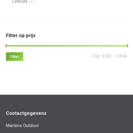
Latitude
(1)
Filter op prijs
Min
Ma
Prijs:
€340
—
€840
Filter
pri
pri
Contactgegevens
Martens Outdoor