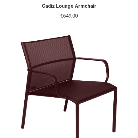
heeft
Cadiz Lounge Armchair
meerder
€
649,00
variaties.
Deze
optie
kan
gekozen
worden
op
de
productp