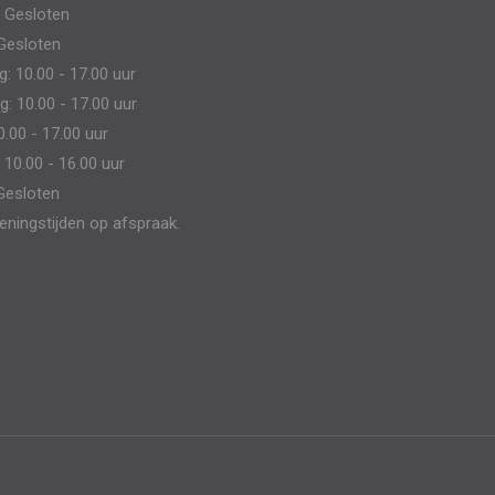
 Gesloten
kan
Gesloten
gekozen
 10.00 - 17.00 uur
worden
: 10.00 - 17.00 uur
op
0.00 - 17.00 uur
de
 10.00 - 16.00 uur
productpagina
Gesloten
eningstijden op afspraak.