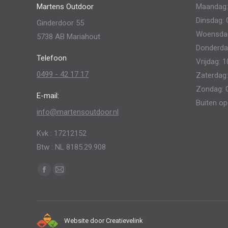
Martens Outdoor
Maandag:
gekozen
Dinsdag: 
Ginderdoor 55
worden
Woensdag:
5738 AB Mariahout
op
Donderdag
de
Telefoon
Vrijdag: 1
productpagina
0499 - 42 17 17
Zaterdag:
Zondag: 
E-mail:
Buiten op
info@martensoutdoor.nl
Kvk : 17212152
Btw : NL 8185.29.908
Vind ons op:
Facebook
Mail
page
page
opens
opens
in
in
Website door
Creatievelink