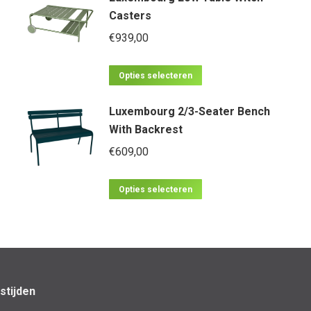
Casters
€
939,00
Dit
Opties selecteren
product
Luxembourg 2/3-Seater Bench
heeft
With Backrest
meerdere
€
609,00
variaties.
Deze
Dit
optie
Opties selecteren
product
kan
heeft
gekozen
meerdere
worden
variaties.
op
Deze
de
stijden
optie
productpagina