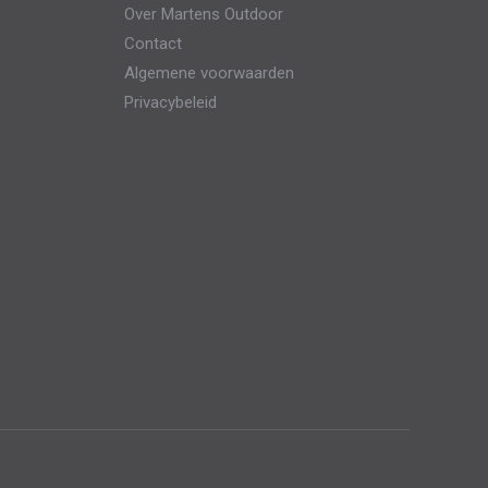
Over Martens Outdoor
gekozen
Contact
worden
Algemene voorwaarden
op
Privacybeleid
de
productpagina