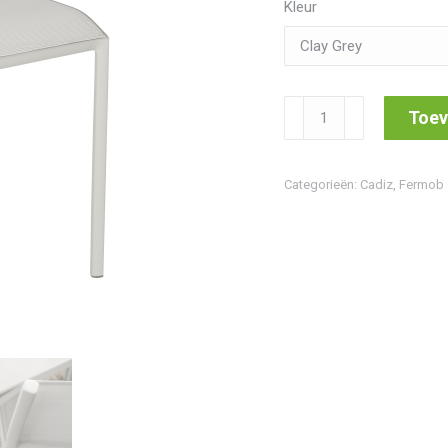
Kleur
Cadiz
Toev
Chair
aantal
Categorieën:
Cadiz
,
Fermob