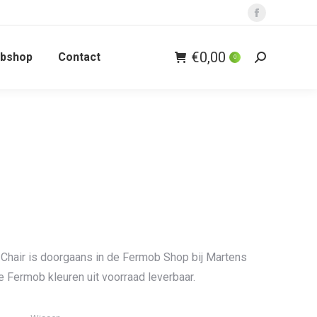
Facebook
page
€
0,00
bshop
Contact
opens
0
Zoeken:
in
new
window
Chair is doorgaans in de Fermob Shop bij Martens
e Fermob kleuren uit voorraad leverbaar.