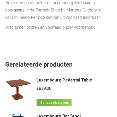
Deze design stapelbare Luxembourg Bar Chair is
doorgaans in de Fermob Shop bij Martens Outdoor in
verschillende Fermob kleuren uit voorraad leverbaar.
Disclaimer: prijzen en voorraad onder voorbehoud.
Gerelateerde producten
Luxembourg Pedestal Table
€
839,00
Dit
Opties selecteren
product
Luxembourg Bar Stool
heeft