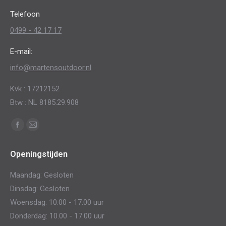
op
Telefoon
de
0499 - 42 17 17
productpagina
E-mail:
info@martensoutdoor.nl
Kvk : 17212152
Btw : NL 8185.29.908
Vind ons op:
Facebook
Mail
page
page
Openingstijden
opens
opens
in
in
Maandag: Gesloten
new
new
Dinsdag: Gesloten
window
window
Woensdag: 10.00 - 17.00 uur
Donderdag: 10.00 - 17.00 uur