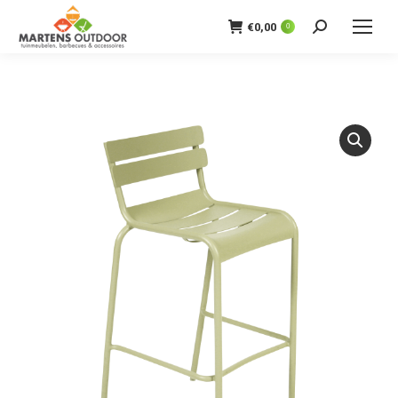
€
0,00
0
Zoeken: