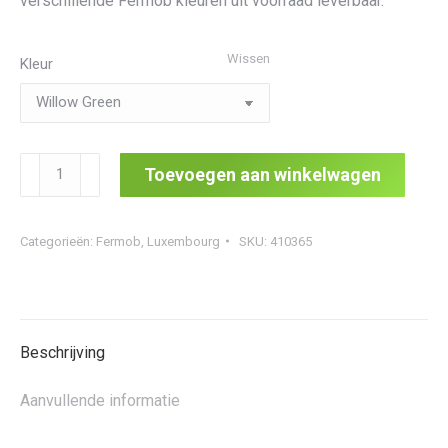
verschillende Fermob kleuren uit voorraad leverbaar.
Wissen
Kleur
Luxembourg
Toevoegen aan winkelwagen
Bar
Chair
Categorieën:
Fermob
,
Luxembourg
SKU:
410365
aantal
Beschrijving
Aanvullende informatie