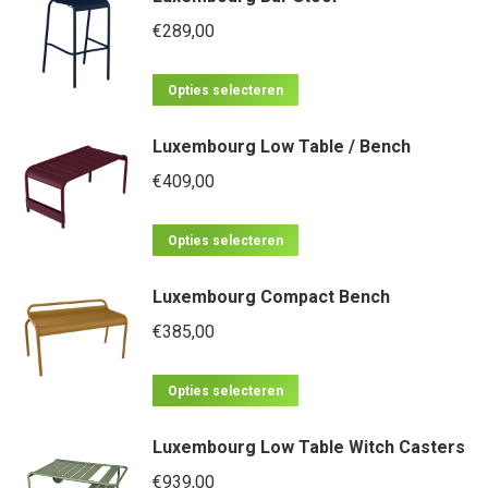
meerdere
€
289,00
variaties.
Dit
Deze
Opties selecteren
product
optie
Luxembourg Low Table / Bench
heeft
kan
meerdere
€
409,00
gekozen
variaties.
worden
Dit
Deze
op
Opties selecteren
product
optie
de
Luxembourg Compact Bench
heeft
kan
productpagina
meerdere
€
385,00
gekozen
variaties.
worden
Dit
Deze
op
Opties selecteren
product
optie
de
Luxembourg Low Table Witch Casters
heeft
kan
productpagina
meerdere
€
939,00
gekozen