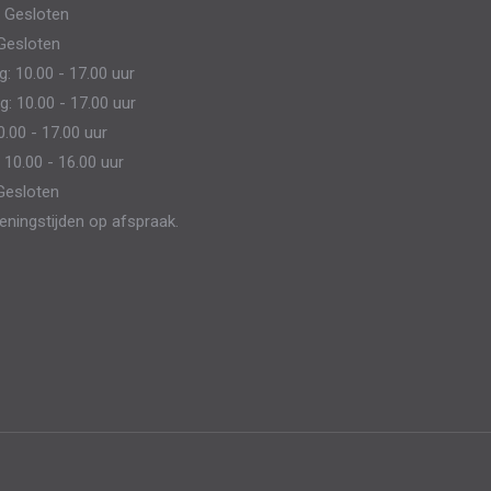
 Gesloten
kan
Gesloten
gekozen
 10.00 - 17.00 uur
worden
: 10.00 - 17.00 uur
op
0.00 - 17.00 uur
de
 10.00 - 16.00 uur
productpagina
Gesloten
eningstijden op afspraak.