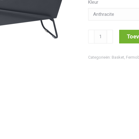
Kleur
Basket
Toev
Long
Planter
Categorieën:
Basket
,
Fermo
aantal