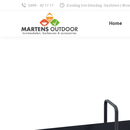
0499 - 42 17 17
Zondag t/m Dinsdag: Gesloten | Woens
Home