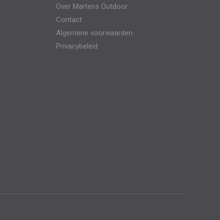
Over Martens Outdoor
kan
Contact
gekozen
Algemene voorwaarden
worden
Privacybeleid
op
de
productpagina