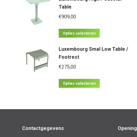
Table
€
909,00
Dit
Opties selecteren
product
Luxembourg Smal Low Table /
heeft
Footrest
meerdere
€
275,00
variaties.
Deze
Dit
optie
Opties selecteren
product
kan
heeft
gekozen
meerdere
worden
variaties.
op
Deze
de
Contactgegevens
Opening
optie
productpagina