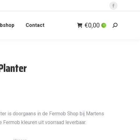
Facebook
page
€
0,00
bshop
Contact
opens
0
Zoeken:
in
new
window
Planter
er is doorgaans in de Fermob Shop bij Martens
e Fermob kleuren uit voorraad leverbaar.