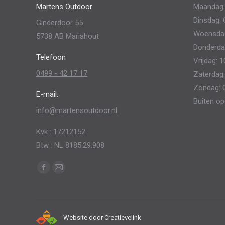
Martens Outdoor
Maandag:
kan
Dinsdag: 
Ginderdoor 55
gekozen
Woensdag:
5738 AB Mariahout
worden
Donderdag
op
Telefoon
Vrijdag: 1
de
0499 - 42 17 17
Zaterdag:
productpagina
Zondag: 
E-mail:
Buiten op
info@martensoutdoor.nl
Kvk : 17212152
Btw : NL 8185.29.908
Vind ons op:
Facebook
Mail
page
page
opens
opens
in
in
Website door
Creatievelink