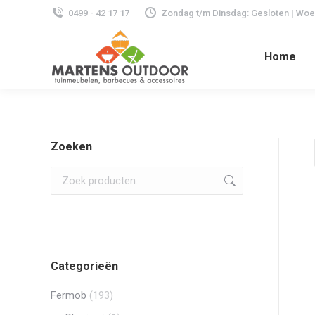
0499 - 42 17 17
Zondag t/m Dinsdag: Gesloten | Woens
Home
Zoeken
Categorieën
Fermob
(193)