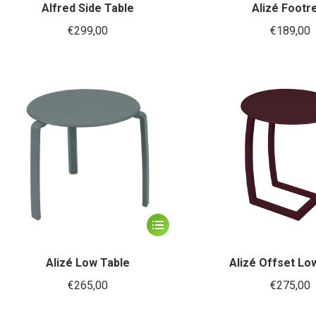
heeft
Alfred Side Table
Alizé Footr
meerdere
€
299,00
€
189,00
variaties.
Deze
optie
kan
gekozen
worden
op
de
productpagina
Dit
product
heeft
Alizé Low Table
Alizé Offset Lo
meerdere
€
265,00
€
275,00
variaties.