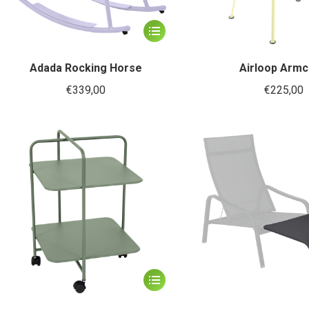
Dit
product
heeft
Adada Rocking Horse
Airloop Armc
meerdere
€
339,00
€
225,00
variaties.
Deze
optie
kan
gekozen
worden
op
de
productpagina
Dit
product