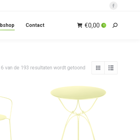
Facebook
page
€
0,00
bshop
Contact
opens
0
Zoeken:
in
new
window
16 van de 193 resultaten wordt getoond