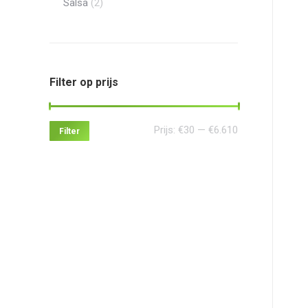
Salsa
(2)
Filter op prijs
Min.
Max.
Prijs:
€30
—
€6.610
Filter
prijs
prijs