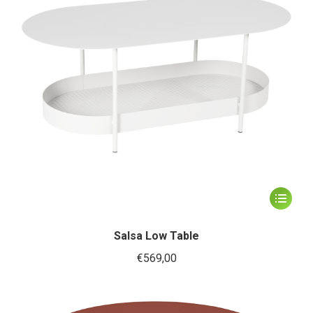
worden
op
de
productp
Dit
product
heeft
Salsa Low Table
meerder
€
569,00
variaties.
Deze