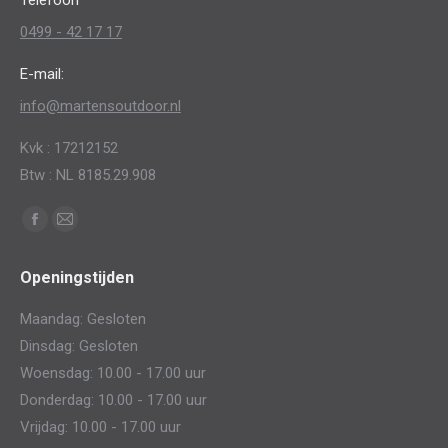
Telefoon
0499 - 42 17 17
E-mail:
info@martensoutdoor.nl
Kvk : 17212152
Btw : NL 8185.29.908
Vind ons op:
Facebook
Mail
page
page
Openingstijden
opens
opens
in
in
Maandag: Gesloten
new
new
Dinsdag: Gesloten
window
window
Woensdag: 10.00 - 17.00 uur
Donderdag: 10.00 - 17.00 uur
Vrijdag: 10.00 - 17.00 uur