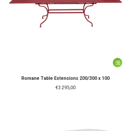
de
productp
Dit
product
heeft
Romane Table Extensions 200/300 x 100
meerder
€
3.295,00
variaties.
Deze
optie
kan
gekozen