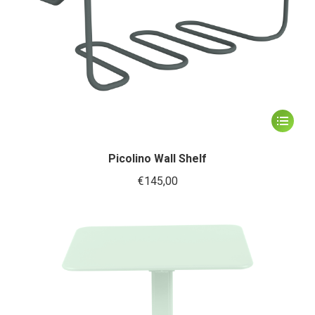
Dit
product
heeft
Picolino Wall Shelf
meerder
€
145,00
variaties.
Deze
optie
kan
gekozen
worden