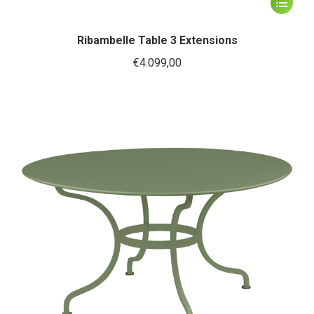
Dit
product
heeft
Ribambelle Table 3 Extensions
meerder
€
4.099,00
variaties.
Deze
optie
kan
gekozen
worden
op
de
productp