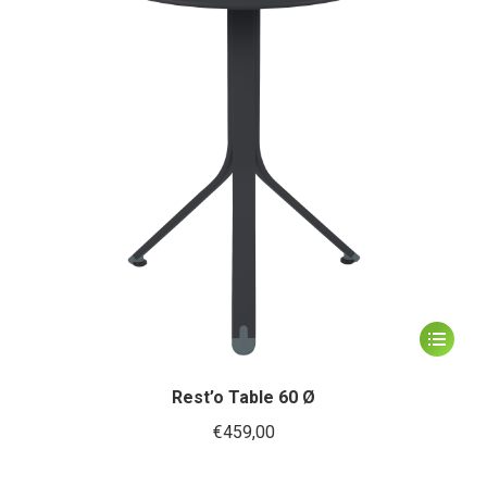
gekozen
worden
op
de
productp
Dit
product
heeft
Rest’o Table 60 Ø
meerder
€
459,00
variaties.