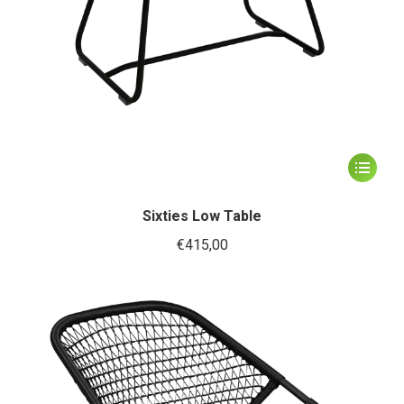
productp
Dit
product
heeft
Sixties Low Table
meerder
€
415,00
variaties.
Deze
optie
kan
gekozen
worden