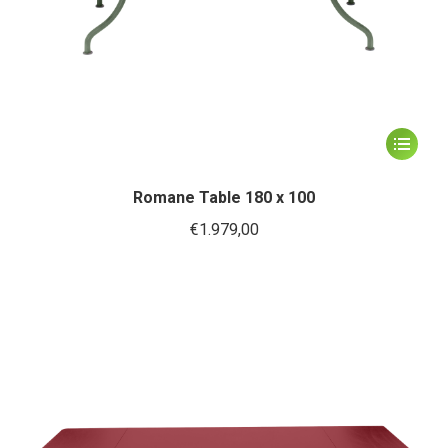
Dit
product
heeft
Romane Table 180 x 100
meerder
€
1.979,00
variaties.
Deze
optie
kan
gekozen
worden
op