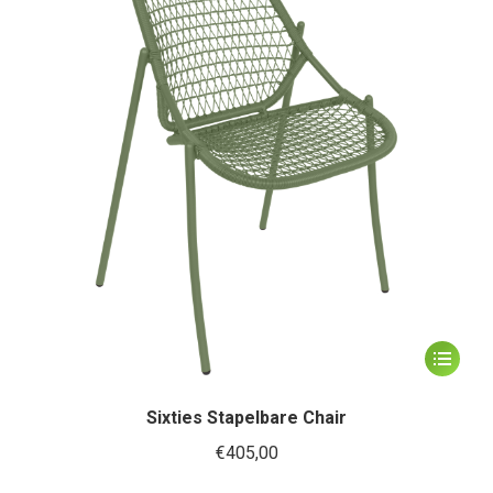
kan
gekozen
worden
op
de
productp
Dit
product
heeft
Sixties Stapelbare Chair
meerder
€
405,00
variaties.