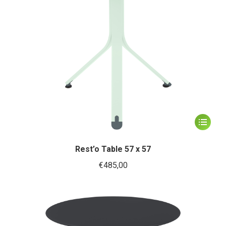
op
de
productp
Dit
product
heeft
Rest’o Table 57 x 57
meerder
€
485,00
variaties.
Deze
optie
kan