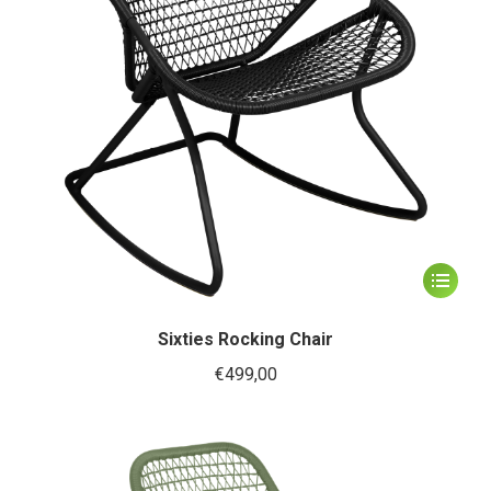
op
de
productp
Dit
product
heeft
Sixties Rocking Chair
meerder
€
499,00
variaties.
Deze
optie