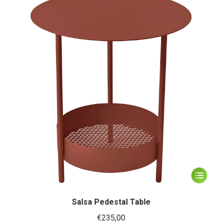
optie
kan
gekozen
worden
op
de
productp
Dit
product
heeft
Salsa Pedestal Table
meerder
€
235,00