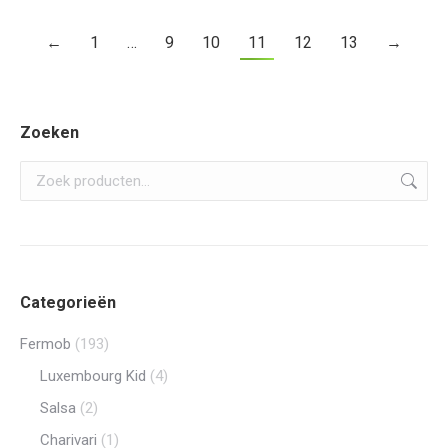
Deze
←
1
…
9
10
11
12
13
optie
→
kan
gekozen
worden
Zoeken
op
de
productp
Categorieën
Fermob
(193)
Luxembourg Kid
(4)
Salsa
(2)
Charivari
(1)