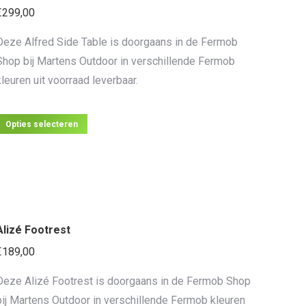
kan
€
299,00
gekozen
Deze Alfred Side Table is doorgaans in de Fermob
worden
Shop bij Martens Outdoor in verschillende Fermob
op
kleuren uit voorraad leverbaar.
de
productpagina
Dit
Opties selecteren
product
heeft
meerdere
variaties.
Deze
Alizé Footrest
optie
€
189,00
kan
gekozen
Deze Alizé Footrest is doorgaans in de Fermob Shop
worden
bij Martens Outdoor in verschillende Fermob kleuren