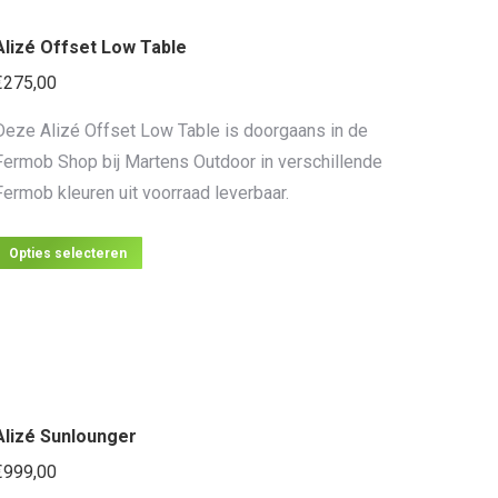
Deze
Alizé Offset Low Table
optie
kan
€
275,00
gekozen
Deze Alizé Offset Low Table is doorgaans in de
worden
Fermob Shop bij Martens Outdoor in verschillende
op
Fermob kleuren uit voorraad leverbaar.
de
productpagina
Dit
Opties selecteren
product
heeft
meerdere
variaties.
Deze
Alizé Sunlounger
optie
kan
€
999,00