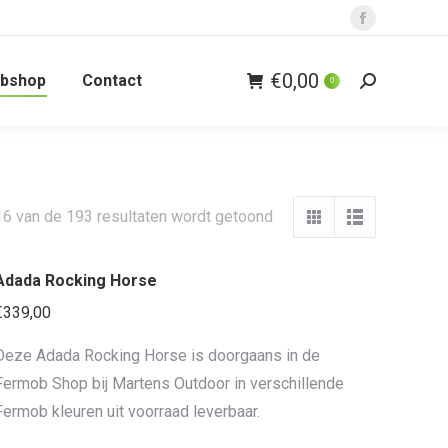
Facebook
page
€
0,00
bshop
Contact
opens
0
Zoeken:
in
new
window
16 van de 193 resultaten wordt getoond
Adada Rocking Horse
€
339,00
Deze Adada Rocking Horse is doorgaans in de
Fermob Shop bij Martens Outdoor in verschillende
Fermob kleuren uit voorraad leverbaar.