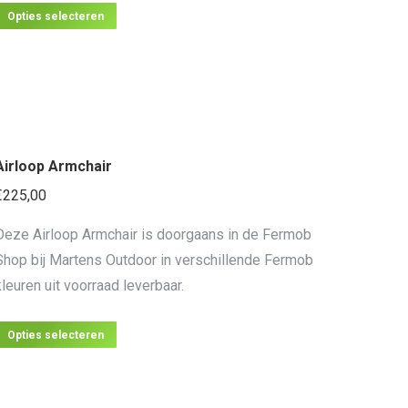
Dit
Opties selecteren
product
heeft
meerdere
variaties.
Deze
Airloop Armchair
optie
kan
€
225,00
gekozen
Deze Airloop Armchair is doorgaans in de Fermob
worden
Shop bij Martens Outdoor in verschillende Fermob
op
kleuren uit voorraad leverbaar.
de
productpagina
Dit
Opties selecteren
product
heeft