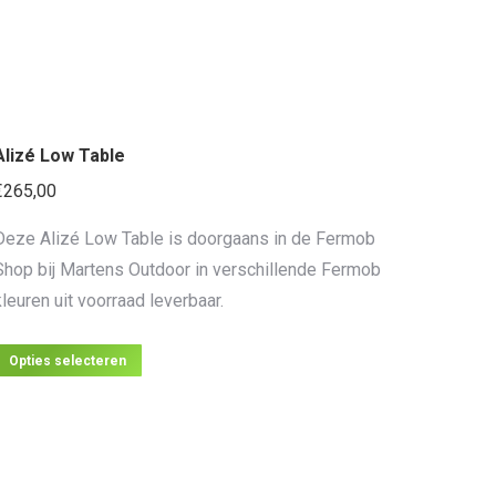
product
heeft
meerdere
variaties.
Deze
Alizé Low Table
optie
kan
€
265,00
gekozen
Deze Alizé Low Table is doorgaans in de Fermob
worden
Shop bij Martens Outdoor in verschillende Fermob
op
kleuren uit voorraad leverbaar.
de
productpagina
Dit
Opties selecteren
product
heeft
meerdere
variaties.