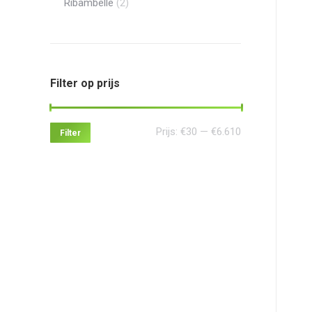
Ribambelle
(2)
Filter op prijs
Min.
Max.
Prijs:
€30
—
€6.610
Filter
prijs
prijs