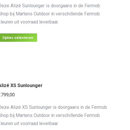
gekozen
Deze Alizé Sunlounger is doorgaans in de Fermob
worden
Shop bij Martens Outdoor in verschillende Fermob
op
kleuren uit voorraad leverbaar.
de
productpagina
Dit
Opties selecteren
product
heeft
meerdere
variaties.
Deze
Alizé XS Sunlounger
optie
kan
€
799,00
gekozen
Deze Alizé XS Sunlounger is doorgaans in de Fermob
worden
Shop bij Martens Outdoor in verschillende Fermob
op
kleuren uit voorraad leverbaar.
de