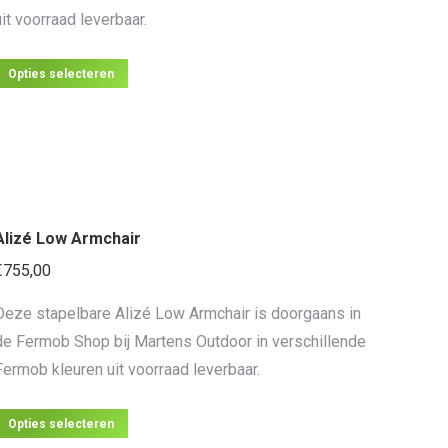
op
uit voorraad leverbaar.
de
productpagina
Dit
Opties selecteren
product
heeft
meerdere
variaties.
Deze
Alizé Low Armchair
optie
kan
€
755,00
gekozen
Deze stapelbare Alizé Low Armchair is doorgaans in
worden
de Fermob Shop bij Martens Outdoor in verschillende
op
Fermob kleuren uit voorraad leverbaar.
de
productpagina
Dit
Opties selecteren