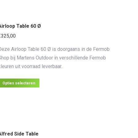
meerdere
variaties.
Deze
Airloop Table 60 Ø
optie
kan
€
325,00
gekozen
Deze Airloop Table 60 Ø is doorgaans in de Fermob
worden
Shop bij Martens Outdoor in verschillende Fermob
op
kleuren uit voorraad leverbaar.
de
productpagina
Dit
Opties selecteren
product
heeft
meerdere
variaties.
Deze
Alfred Side Table
optie