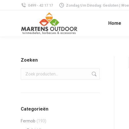
0499 - 42 17 17
Zondag t/m Dinsdag: Gesloten | Woens
Home
Zoeken
Categorieën
Fermob
(193)