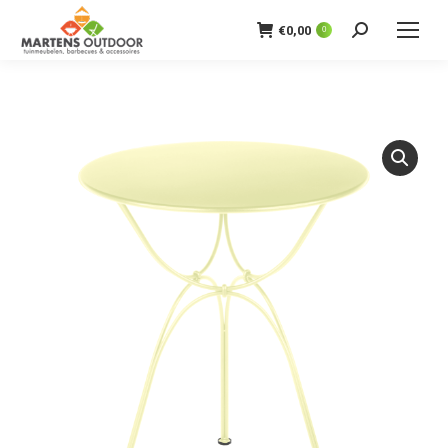
€
0,00
0
Zoeken: