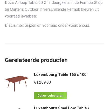
Deze Airloop Table 60 Ø is doorgaans in de Fermob Shop
bij Martens Outdoor in verschillende Fermob kleuren uit
voorraad leverbaar.
Disclaimer: prijzen en voorraad onder voorbehoud.
Gerelateerde producten
Luxembourg Table 165 x 100
€
1.269,00
Dit
Opties selecteren
product
Luxembourg Smal Low Table /
heeft