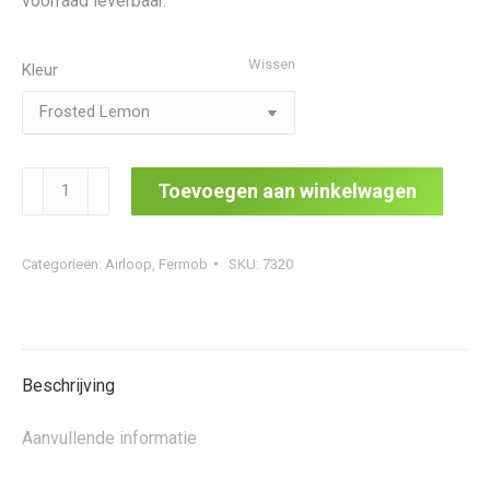
voorraad leverbaar.
Wissen
Kleur
Airloop
Toevoegen aan winkelwagen
Table
60
Categorieën:
Airloop
,
Fermob
SKU:
7320
Ø
aantal
Beschrijving
Aanvullende informatie