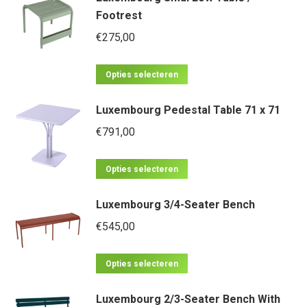
Footrest
meerdere
€
275,00
variaties.
Deze
Dit
optie
Opties selecteren
product
kan
Luxembourg Pedestal Table 71 x 71
heeft
gekozen
meerdere
€
791,00
worden
variaties.
op
Dit
Deze
Opties selecteren
de
product
optie
productpagina
Luxembourg 3/4-Seater Bench
heeft
kan
meerdere
€
545,00
gekozen
variaties.
worden
Dit
Deze
op
Opties selecteren
product
optie
de
Luxembourg 2/3-Seater Bench With
heeft
kan
productpagina