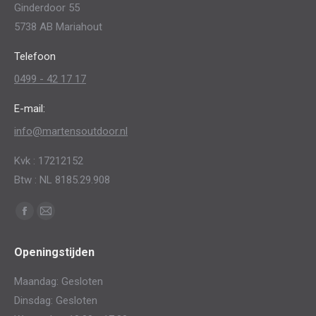
Ginderdoor 55
gekozen
5738 AB Mariahout
worden
op
Telefoon
de
0499 - 42 17 17
productpagina
E-mail:
info@martensoutdoor.nl
Kvk : 17212152
Btw : NL 8185.29.908
Vind ons op:
Facebook
Mail
page
page
Openingstijden
opens
opens
in
in
Maandag: Gesloten
new
new
Dinsdag: Gesloten
window
window