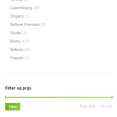
Luxembourg
(28)
Origami
(1)
Bellevie Premium
(2)
Studie
(3)
Bistro +
(2)
Bellevie
(32)
Piapolo
(1)
Filter op prijs
Min
Ma
Prijs:
€30
—
€6.610
Filter
pri
pri