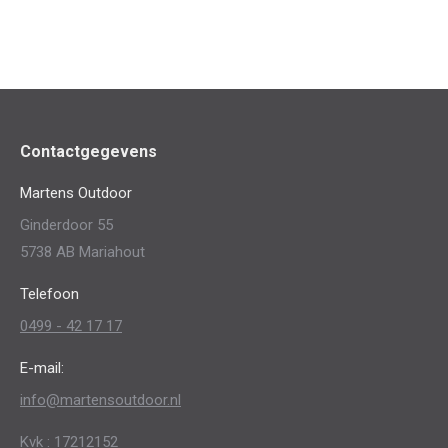
Contactgegevens
Martens Outdoor
Ginderdoor 55
5738 AB Mariahout
Telefoon
0499 - 42 17 17
E-mail:
info@martensoutdoor.nl
Kvk : 17212152