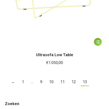
Dit
product
heeft
Ultrasofa Low Table
meerder
€
1.050,00
variaties.
Deze
←
1
…
9
10
11
12
13
optie
kan
gekozen
worden
Zoeken