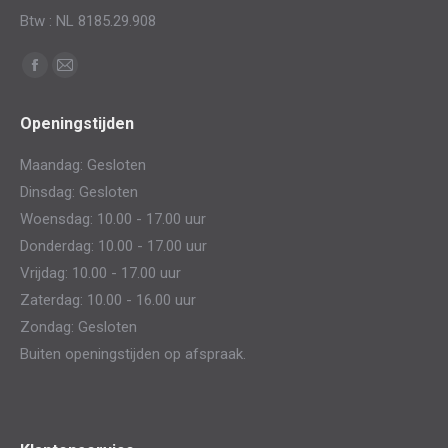
Btw : NL 8185.29.908
Vind ons op:
Facebook
Mail
page
page
Openingstijden
opens
opens
in
in
Maandag: Gesloten
new
new
Dinsdag: Gesloten
window
window
Woensdag: 10.00 - 17.00 uur
Donderdag: 10.00 - 17.00 uur
Vrijdag: 10.00 - 17.00 uur
Zaterdag: 10.00 - 16.00 uur
Zondag: Gesloten
Buiten openingstijden op afspraak.