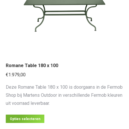
kan
gekozen
worden
op
de
productpagina
Romane Table 180 x 100
€
1.979,00
Deze Romane Table 180 x 100 is doorgaans in de Fermob
Shop bij Martens Outdoor in verschillende Fermob kleuren
uit voorraad leverbaar.
Dit
Opties selecteren
product