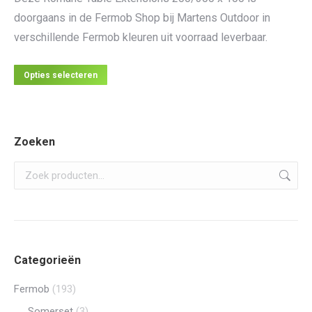
doorgaans in de Fermob Shop bij Martens Outdoor in
verschillende Fermob kleuren uit voorraad leverbaar.
Dit
Opties selecteren
product
heeft
meerdere
Zoeken
variaties.
Deze
optie
kan
gekozen
worden
Categorieën
op
de
Fermob
(193)
productpagina
Somerset
(3)