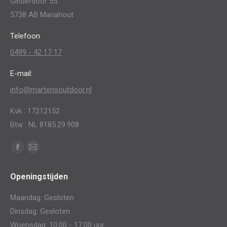
Ginderdoor 55
5738 AB Mariahout
Telefoon
0499 - 42 17 17
E-mail:
info@martensoutdoor.nl
Kvk : 17212152
Btw : NL 8185.29.908
Vind ons op:
Facebook
Mail
page
page
Openingstijden
opens
opens
in
in
Maandag: Gesloten
new
new
Dinsdag: Gesloten
window
window
Woensdag: 10.00 - 17.00 uur