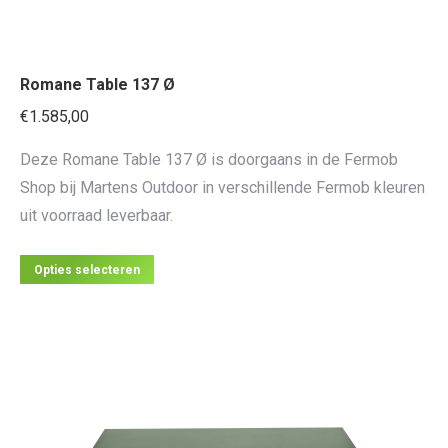
Romane Table 137 Ø
€
1.585,00
Deze Romane Table 137 Ø is doorgaans in de Fermob
Shop bij Martens Outdoor in verschillende Fermob kleuren
uit voorraad leverbaar.
Dit
Opties selecteren
product
heeft
meerdere
variaties.
Deze
optie