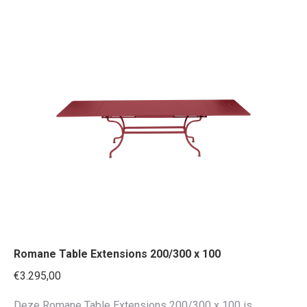
heeft
meerdere
variaties.
Deze
optie
kan
gekozen
worden
op
de
productpagina
Romane Table Extensions 200/300 x 100
€
3.295,00
Deze Romane Table Extensions 200/300 x 100 is