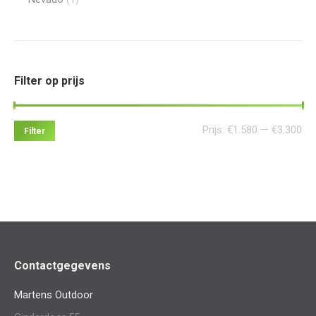
Filter op prijs
Min
Ma
Prijs:
€1.580
—
€3.300
Filter
pri
pri
Contactgegevens
Martens Outdoor