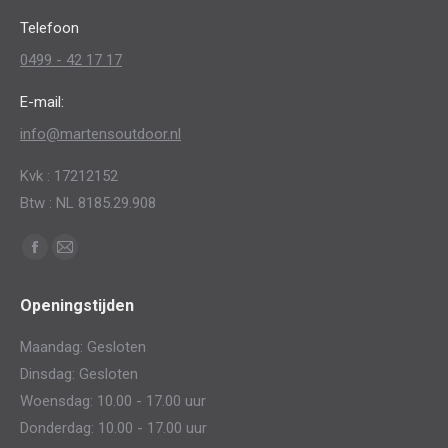
op
Telefoon
de
0499 - 42 17 17
productpagina
E-mail:
info@martensoutdoor.nl
Kvk : 17212152
Btw : NL 8185.29.908
Vind ons op:
Facebook
Mail
page
page
Openingstijden
opens
opens
in
in
Maandag: Gesloten
new
new
Dinsdag: Gesloten
window
window
Woensdag: 10.00 - 17.00 uur
Donderdag: 10.00 - 17.00 uur