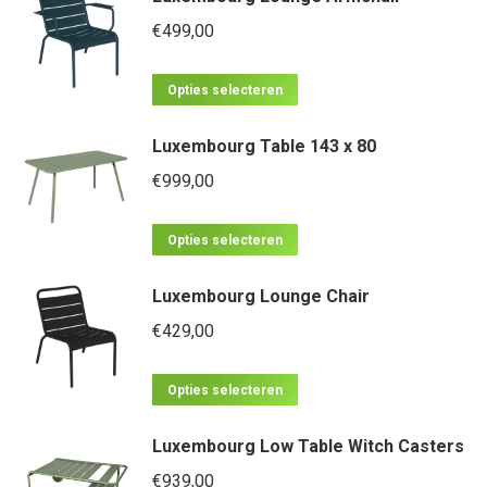
meerdere
€
499,00
variaties.
Dit
Deze
Opties selecteren
product
optie
Luxembourg Table 143 x 80
heeft
kan
meerdere
€
999,00
gekozen
variaties.
worden
Dit
Deze
op
Opties selecteren
product
optie
de
Luxembourg Lounge Chair
heeft
kan
productpagina
meerdere
€
429,00
gekozen
variaties.
worden
Dit
Deze
op
Opties selecteren
product
optie
de
Luxembourg Low Table Witch Casters
heeft
kan
productpagina
meerdere
€
939,00
gekozen