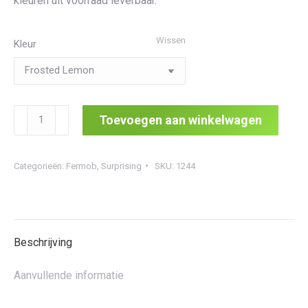
kleuren uit voorraad leverbaar.
Wissen
Kleur
Surprising
Toevoegen aan winkelwagen
Teak
Low
Categorieën:
Fermob
,
Surprising
SKU:
1244
Armchair
aantal
Beschrijving
Aanvullende informatie