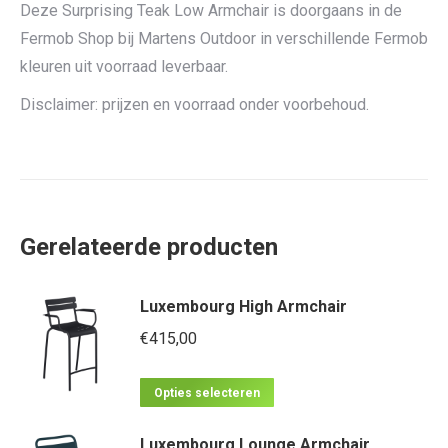
Deze Surprising Teak Low Armchair is doorgaans in de
Fermob Shop bij Martens Outdoor in verschillende Fermob
kleuren uit voorraad leverbaar.
Disclaimer: prijzen en voorraad onder voorbehoud.
Gerelateerde producten
Luxembourg High Armchair
€
415,00
Dit
Opties selecteren
product
Luxembourg Lounge Armchair
heeft