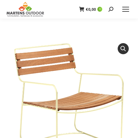
€
0,00
0
Zoeken: