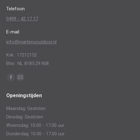
op
Telefoon
de
0499 - 42 17 17
productpagina
E-mail:
info@martensoutdoor.nl
Kvk : 17212152
Btw : NL 8185.29.908
Vind ons op:
Facebook
Mail
page
page
Openingstijden
opens
opens
in
in
Maandag: Gesloten
new
new
Dinsdag: Gesloten
window
window
Woensdag: 10.00 - 17.00 uur
Donderdag: 10.00 - 17.00 uur