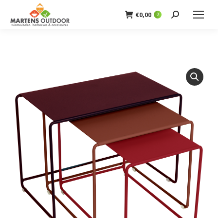
€
0,00
0
Zoeken: