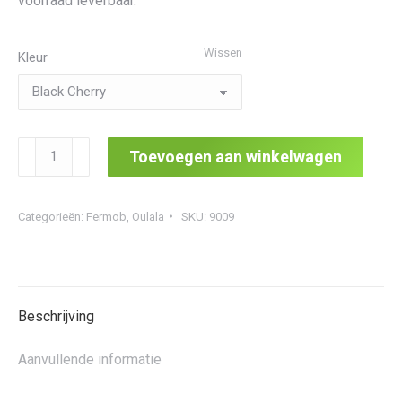
voorraad leverbaar.
Wissen
Kleur
Oulala
Toevoegen aan winkelwagen
3
Low
Categorieën:
Fermob
,
Oulala
SKU:
9009
Table
aantal
Beschrijving
Aanvullende informatie