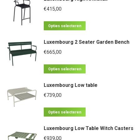
meerdere
€
415,00
variaties.
Dit
Deze
Opties selecteren
product
optie
Luxembourg 2 Seater Garden Bench
heeft
kan
meerdere
€
665,00
gekozen
variaties.
worden
Dit
Deze
op
Opties selecteren
product
optie
de
Luxembourg Low table
heeft
kan
productpagina
meerdere
€
739,00
gekozen
variaties.
worden
Dit
Deze
op
Opties selecteren
product
optie
de
Luxembourg Low Table Witch Casters
heeft
kan
productpagina
meerdere
€
939,00
gekozen