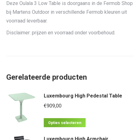
Deze Oulala 3 Low Table is doorgaans in de Fermob Shop
bij Martens Outdoor in verschillende Fermob kleuren uit
voorraad leverbaar.
Disclaimer: prijzen en voorraad onder voorbehoud.
Gerelateerde producten
Luxembourg High Pedestal Table
€
909,00
Dit
Opties selecteren
product
Luxembourg High Armchair
heeft