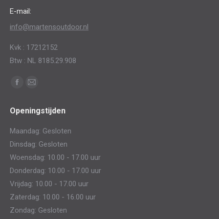
E-mail:
info@martensoutdoor.nl
Kvk : 17212152
Btw : NL 8185.29.908
Vind ons op:
Facebook
Mail
page
page
Openingstijden
opens
opens
in
in
Maandag: Gesloten
new
new
Dinsdag: Gesloten
window
window
Woensdag: 10.00 - 17.00 uur
Donderdag: 10.00 - 17.00 uur
Vrijdag: 10.00 - 17.00 uur
Zaterdag: 10.00 - 16.00 uur
Zondag: Gesloten