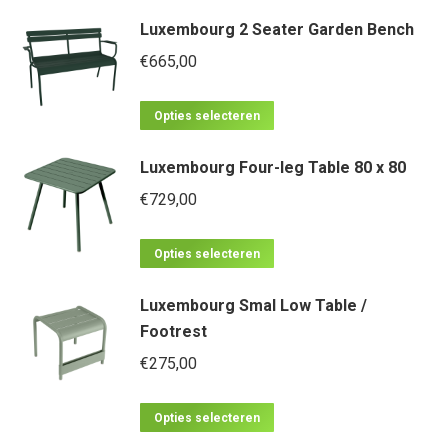
product
optie
Luxembourg 2 Seater Garden Bench
heeft
kan
meerdere
€
665,00
gekozen
variaties.
worden
Dit
Deze
op
Opties selecteren
product
optie
de
Luxembourg Four-leg Table 80 x 80
heeft
kan
productpagina
meerdere
€
729,00
gekozen
variaties.
worden
Dit
Deze
op
Opties selecteren
product
optie
de
Luxembourg Smal Low Table /
heeft
kan
productpagina
Footrest
meerdere
gekozen
€
275,00
variaties.
worden
Deze
op
Dit
optie
Opties selecteren
de
product
kan