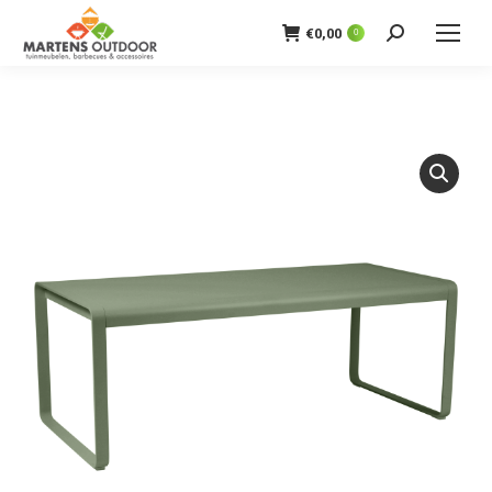
€
0,00
0
Zoeken: