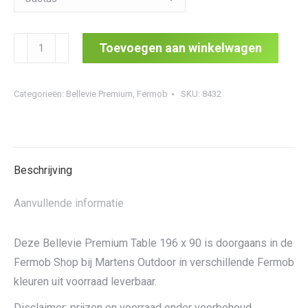
Bellevie
Toevoegen aan winkelwagen
Premium
Table
Categorieën:
Bellevie Premium
,
Fermob
SKU:
8432
196
x
90
aantal
Beschrijving
Aanvullende informatie
Deze Bellevie Premium Table 196 x 90 is doorgaans in de
Fermob Shop bij Martens Outdoor in verschillende Fermob
kleuren uit voorraad leverbaar.
Disclaimer: prijzen en voorraad onder voorbehoud.