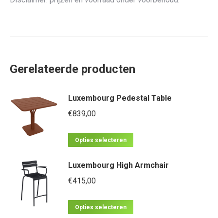
Gerelateerde producten
Luxembourg Pedestal Table
€
839,00
Dit
Opties selecteren
product
Luxembourg High Armchair
heeft
meerdere
€
415,00
variaties.
Dit
Deze
Opties selecteren