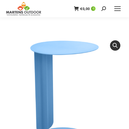
€
0,00
0
Zoeken: