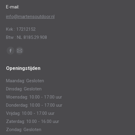
E-mail:
info@martensoutdoor.nl
Kvk : 17212152
Btw : NL 8185.29.908
Vind ons op:
Facebook
Mail
page
page
Openingstijden
opens
opens
in
in
Maandag: Gesloten
new
new
Dinsdag: Gesloten
window
window
Woensdag: 10.00 - 17.00 uur
Donderdag: 10.00 - 17.00 uur
Vrijdag: 10.00 - 17.00 uur
Zaterdag: 10.00 - 16.00 uur
Zondag: Gesloten