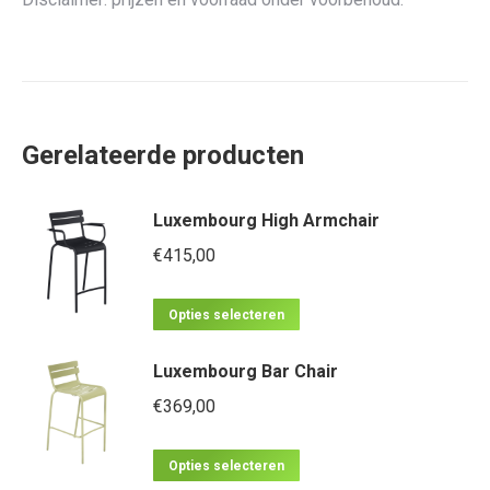
Gerelateerde producten
Luxembourg High Armchair
€
415,00
Dit
Opties selecteren
product
Luxembourg Bar Chair
heeft
meerdere
€
369,00
variaties.
Dit
Deze
Opties selecteren