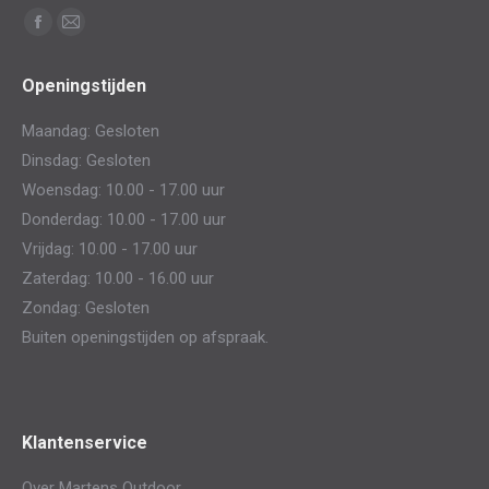
Vind ons op:
Facebook
Mail
page
page
Openingstijden
opens
opens
in
in
Maandag: Gesloten
new
new
Dinsdag: Gesloten
window
window
Woensdag: 10.00 - 17.00 uur
Donderdag: 10.00 - 17.00 uur
Vrijdag: 10.00 - 17.00 uur
Zaterdag: 10.00 - 16.00 uur
Zondag: Gesloten
Buiten openingstijden op afspraak.
Klantenservice
Over Martens Outdoor