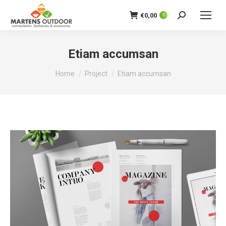
€
0,00
0
Zoeken:
Etiam accumsan
Je bent hier:
Home
Project
Etiam accumsan