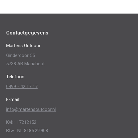
Contactgegevens
Martens Outdoor
Ginderdoor 55
5738 AB Mariahout
Telefoon
0499 - 42 17 17
E-mail:
info@martensoutdoor.nl
Kvk : 17212152
Btw : NL 8185.29.908