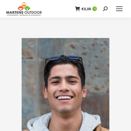
€
0,00
0
Zoeken: