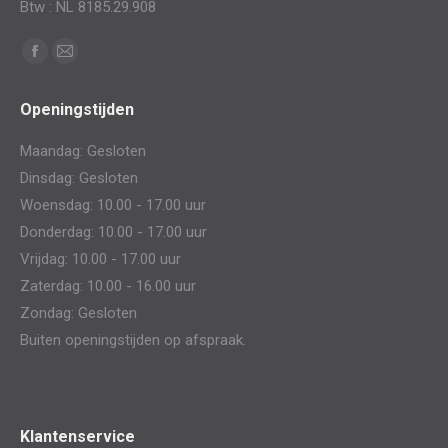
Btw : NL 8185.29.908
Vind ons op:
Facebook
Mail
page
page
Openingstijden
opens
opens
in
in
Maandag: Gesloten
new
new
Dinsdag: Gesloten
window
window
Woensdag: 10.00 - 17.00 uur
Donderdag: 10.00 - 17.00 uur
Vrijdag: 10.00 - 17.00 uur
Zaterdag: 10.00 - 16.00 uur
Zondag: Gesloten
Buiten openingstijden op afspraak.
Klantenservice