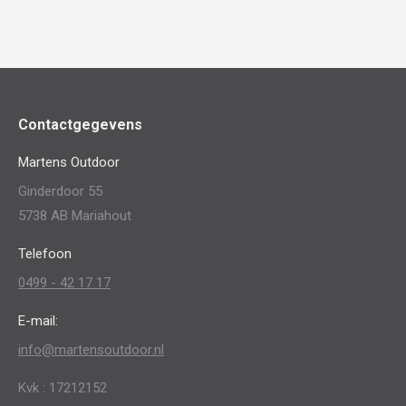
Contactgegevens
Martens Outdoor
Ginderdoor 55
5738 AB Mariahout
Telefoon
0499 - 42 17 17
E-mail:
info@martensoutdoor.nl
Kvk : 17212152