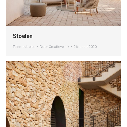
Stoelen
Tuinmeubelen
Door
Creatievelink
26 maart 2020