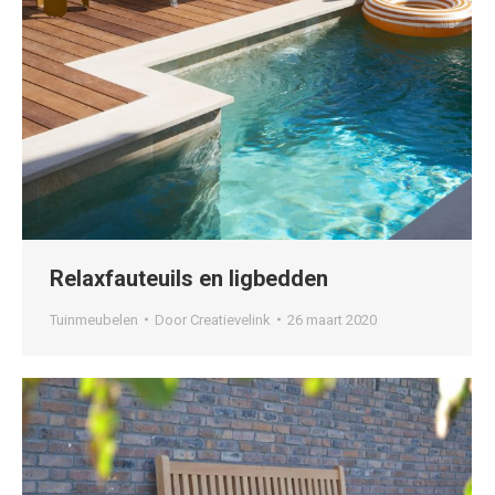
Relaxfauteuils en ligbedden
Tuinmeubelen
Door
Creatievelink
26 maart 2020