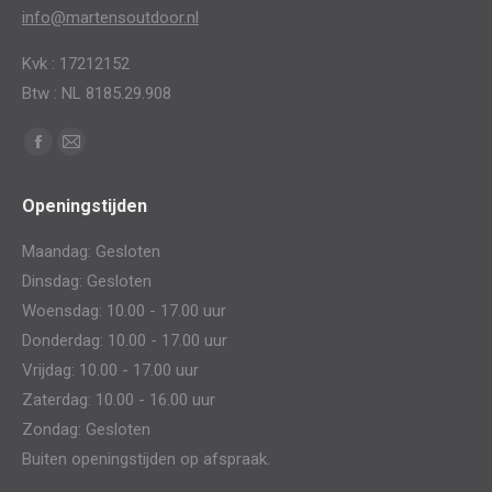
info@martensoutdoor.nl
Kvk : 17212152
Btw : NL 8185.29.908
Vind ons op:
Facebook
Mail
page
page
Openingstijden
opens
opens
in
in
Maandag: Gesloten
new
new
Dinsdag: Gesloten
window
window
Woensdag: 10.00 - 17.00 uur
Donderdag: 10.00 - 17.00 uur
Vrijdag: 10.00 - 17.00 uur
Zaterdag: 10.00 - 16.00 uur
Zondag: Gesloten
Buiten openingstijden op afspraak.