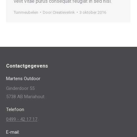
velit vitae purus consequat feugiat in sed nisl.
Tuinmeubelen
Door
Creatievelink
3 oktober 2016
Contactgegevens
Martens Outdoor
Ginderdoor 55
5738 AB Mariahout
Telefoon
0499 - 42 17 17
E-mail: