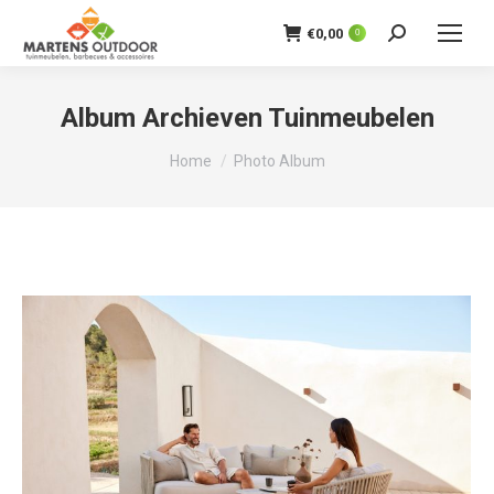
€
0,00
0
Zoeken:
Album Archieven
Tuinmeubelen
Je bent hier:
Home
Photo Album