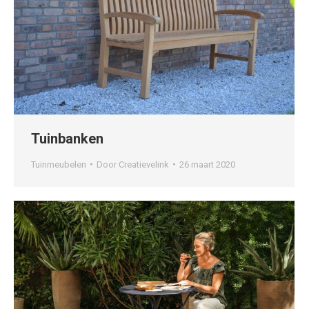
Tuinbanken
Tuinmeubelen
Door
Creatievelink
26 maart 2020