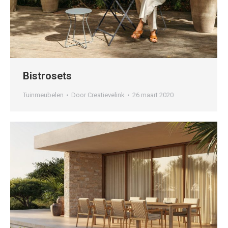
Bistrosets
Tuinmeubelen
Door
Creatievelink
26 maart 2020