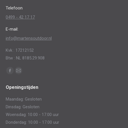
op
Telefoon
de
0499 - 42 17 17
productpagina
E-mail:
info@martensoutdoor.nl
Kvk : 17212152
Btw : NL 8185.29.908
Vind ons op:
Facebook
Mail
page
page
Openingstijden
opens
opens
in
in
Maandag: Gesloten
new
new
Dinsdag: Gesloten
window
window
Woensdag: 10.00 - 17.00 uur
Donderdag: 10.00 - 17.00 uur