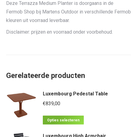
Deze Terrazza Medium Planter is doorgaans in de
Fermob Shop bij Martens Outdoor in verschillende Fermob
kleuren uit voorraad leverbaar.
Disclaimer: prijzen en voorraad onder voorbehoud.
Gerelateerde producten
Luxembourg Pedestal Table
€
839,00
Dit
Opties selecteren
product
Luxembourg High Armchair
heeft