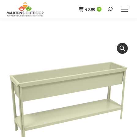
€
0,00
0
Zoeken: