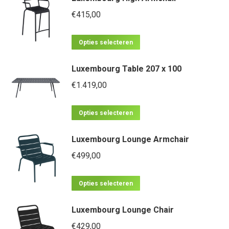
meerdere
€
415,00
variaties.
Dit
Deze
Opties selecteren
product
optie
Luxembourg Table 207 x 100
heeft
kan
meerdere
€
1.419,00
gekozen
variaties.
worden
Dit
Deze
op
Opties selecteren
product
optie
de
Luxembourg Lounge Armchair
heeft
kan
productpagina
meerdere
€
499,00
gekozen
variaties.
worden
Dit
Deze
op
Opties selecteren
product
optie
de
Luxembourg Lounge Chair
heeft
kan
productpagina
meerdere
€
429,00
gekozen