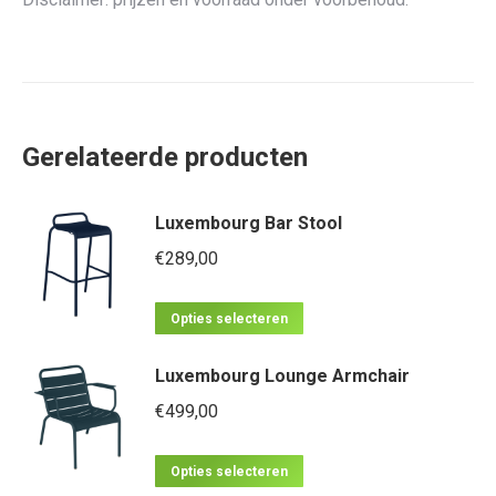
Gerelateerde producten
Luxembourg Bar Stool
€
289,00
Dit
Opties selecteren
product
Luxembourg Lounge Armchair
heeft
meerdere
€
499,00
variaties.
Dit
Deze
Opties selecteren