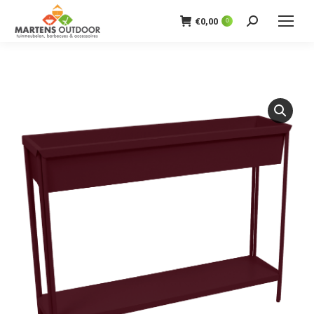
€
0,00
0
Zoeken: