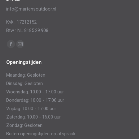
info@martensoutdoor.nl
Kvk : 17212152
Btw : NL 8185.29.908
Vind ons op:
Facebook
Mail
page
page
Openingstijden
opens
opens
in
in
Maandag: Gesloten
new
new
Dinsdag: Gesloten
window
window
Woensdag: 10.00 - 17.00 uur
Donderdag: 10.00 - 17.00 uur
Vrijdag: 10.00 - 17.00 uur
Zaterdag: 10.00 - 16.00 uur
Zondag: Gesloten
Buiten openingstijden op afspraak.