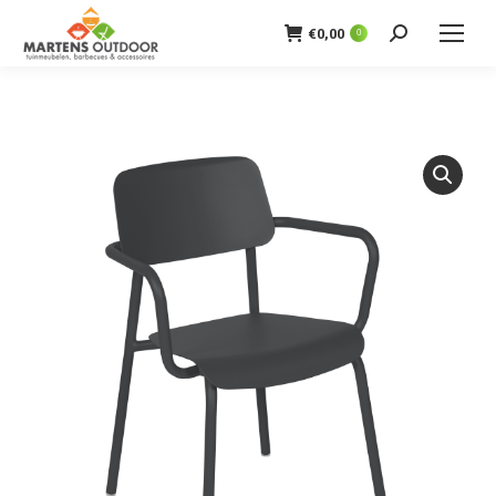
€
0,00
0
Zoeken: