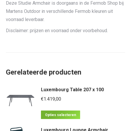
Deze Studie Armchair is doorgaans in de Fermob Shop bij
Martens Outdoor in verschillende Fermob kleuren uit
voorraad leverbaar.
Disclaimer: prijzen en voorraad onder voorbehoud.
Gerelateerde producten
Luxembourg Table 207 x 100
€
1.419,00
Dit
Opties selecteren
product
Luxembourg Lounge Armchair
heeft