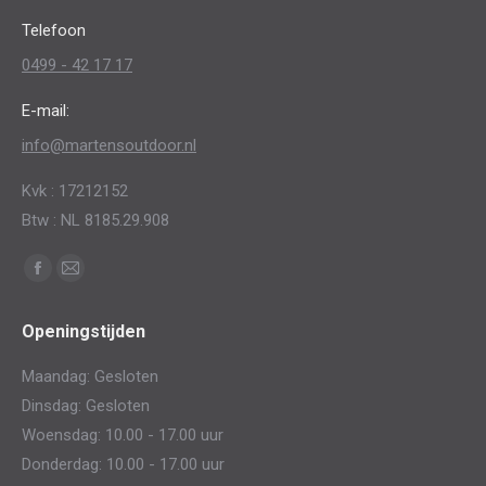
op
Telefoon
de
0499 - 42 17 17
productpagina
E-mail:
info@martensoutdoor.nl
Kvk : 17212152
Btw : NL 8185.29.908
Vind ons op:
Facebook
Mail
page
page
Openingstijden
opens
opens
in
in
Maandag: Gesloten
new
new
Dinsdag: Gesloten
window
window
Woensdag: 10.00 - 17.00 uur
Donderdag: 10.00 - 17.00 uur