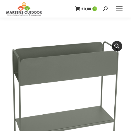
€
0,00
0
Zoeken: