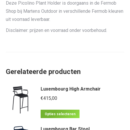
Deze Picolino Plant Holder is doorgaans in de Fermob
Shop bij Martens Outdoor in verschillende Fermob kleuren
uit voorraad leverbaar.
Disclaimer: prijzen en voorraad onder voorbehoud.
Gerelateerde producten
Luxembourg High Armchair
€
415,00
Dit
Opties selecteren
product
Luxembourg Bar Stool
heeft