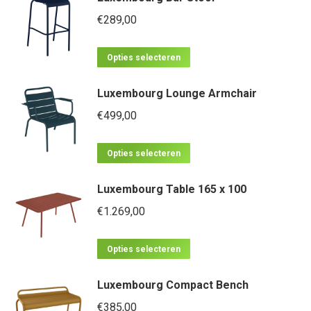
meerdere
€
289,00
variaties.
Dit
Deze
Opties selecteren
product
optie
Luxembourg Lounge Armchair
heeft
kan
meerdere
€
499,00
gekozen
variaties.
worden
Dit
Deze
op
Opties selecteren
product
optie
de
Luxembourg Table 165 x 100
heeft
kan
productpagina
meerdere
€
1.269,00
gekozen
variaties.
worden
Dit
Deze
op
Opties selecteren
product
optie
de
Luxembourg Compact Bench
heeft
kan
productpagina
meerdere
€
385,00
gekozen