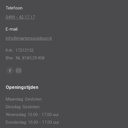
op
Telefoon
de
0499 - 42 17 17
productpagina
E-mail:
info@martensoutdoor.nl
Kvk : 17212152
Btw : NL 8185.29.908
Vind ons op:
Facebook
Mail
page
page
Openingstijden
opens
opens
in
in
Maandag: Gesloten
new
new
Dinsdag: Gesloten
window
window
Woensdag: 10.00 - 17.00 uur
Donderdag: 10.00 - 17.00 uur