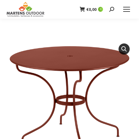
€
0,00
0
Zoeken: