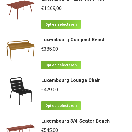
meerdere
€
1.269,00
variaties.
Dit
Deze
Opties selecteren
product
optie
Luxembourg Compact Bench
heeft
kan
meerdere
€
385,00
gekozen
variaties.
worden
Dit
Deze
op
Opties selecteren
product
optie
de
Luxembourg Lounge Chair
heeft
kan
productpagina
meerdere
€
429,00
gekozen
variaties.
worden
Dit
Deze
op
Opties selecteren
product
optie
de
Luxembourg 3/4-Seater Bench
heeft
kan
productpagina
meerdere
€
545,00
gekozen