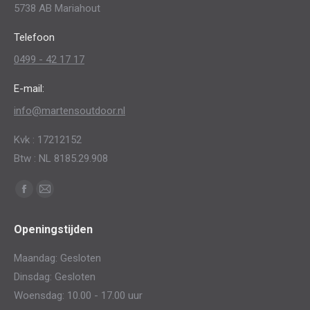
5738 AB Mariahout
worden
op
Telefoon
de
0499 - 42 17 17
productpagina
E-mail:
info@martensoutdoor.nl
Kvk : 17212152
Btw : NL 8185.29.908
Vind ons op:
Facebook
Mail
page
page
Openingstijden
opens
opens
in
in
Maandag: Gesloten
new
new
Dinsdag: Gesloten
window
window
Woensdag: 10.00 - 17.00 uur