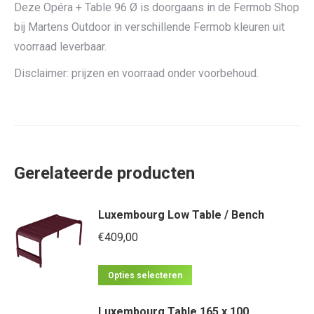
Deze Opéra + Table 96 Ø is doorgaans in de Fermob Shop
bij Martens Outdoor in verschillende Fermob kleuren uit
voorraad leverbaar.
Disclaimer: prijzen en voorraad onder voorbehoud.
Gerelateerde producten
Luxembourg Low Table / Bench
€
409,00
Dit
Opties selecteren
product
Luxembourg Table 165 x 100
heeft