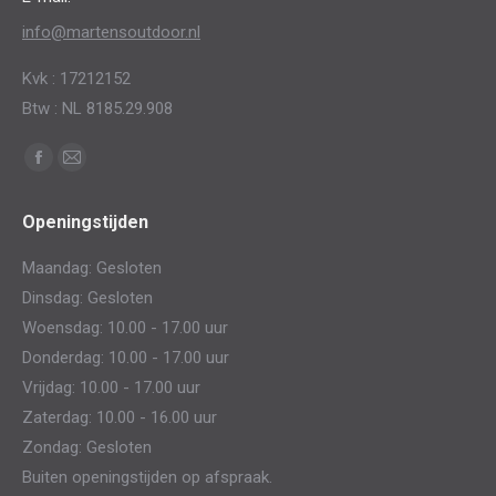
info@martensoutdoor.nl
Kvk : 17212152
Btw : NL 8185.29.908
Vind ons op:
Facebook
Mail
page
page
Openingstijden
opens
opens
in
in
Maandag: Gesloten
new
new
Dinsdag: Gesloten
window
window
Woensdag: 10.00 - 17.00 uur
Donderdag: 10.00 - 17.00 uur
Vrijdag: 10.00 - 17.00 uur
Zaterdag: 10.00 - 16.00 uur
Zondag: Gesloten
Buiten openingstijden op afspraak.