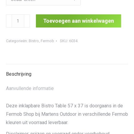
Bistro
Toevoegen aan winkelwagen
Table
57
Categorieën:
Bistro
,
Fermob
SKU:
6034
x
37
aantal
Beschrijving
Aanvullende informatie
Deze inklapbare Bistro Table 57 x 37 is doorgaans in de
Fermob Shop bij Martens Outdoor in verschillende Fermob
kleuren uit voorraad leverbaar.
Disclaimer: prijzen en voorraad onder voorbehoud.