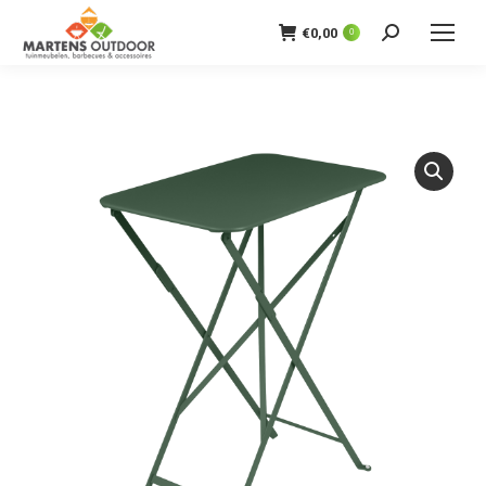
€
0,00
0
Zoeken: