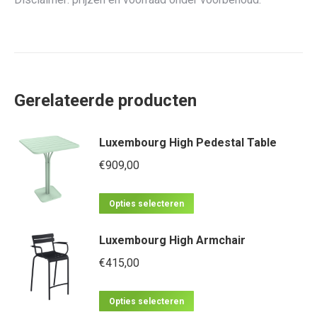
Gerelateerde producten
Luxembourg High Pedestal Table
€
909,00
Dit
Opties selecteren
product
Luxembourg High Armchair
heeft
meerdere
€
415,00
variaties.
Dit
Deze
Opties selecteren