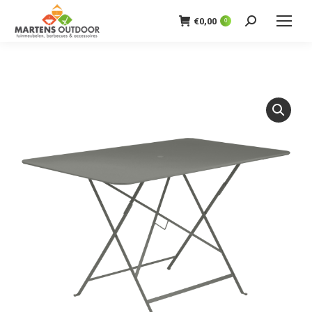
€
0,00
0
Zoeken: