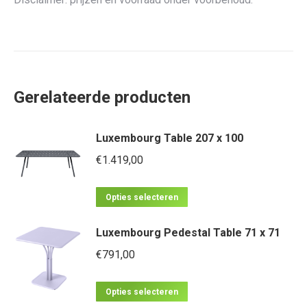
Gerelateerde producten
Luxembourg Table 207 x 100
€
1.419,00
Dit
Opties selecteren
product
Luxembourg Pedestal Table 71 x 71
heeft
meerdere
€
791,00
variaties.
Dit
Deze
Opties selecteren