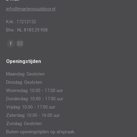
info@martensoutdoor.nl
Kvk : 17212152
Btw : NL 8185.29.908
Vind ons op:
Facebook
Mail
page
page
Openingstijden
opens
opens
in
in
Maandag: Gesloten
new
new
Dinsdag: Gesloten
window
window
Woensdag: 10.00 - 17.00 uur
Donderdag: 10.00 - 17.00 uur
Vrijdag: 10.00 - 17.00 uur
Zaterdag: 10.00 - 16.00 uur
Zondag: Gesloten
Buiten openingstijden op afspraak.