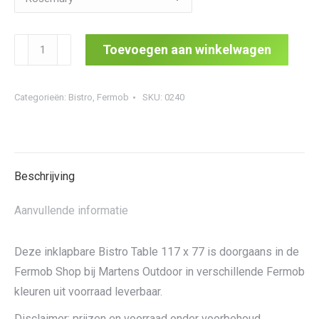
Bistro
Toevoegen aan winkelwagen
Table
117
Categorieën:
Bistro
,
Fermob
SKU:
0240
x
77
aantal
Beschrijving
Aanvullende informatie
Deze inklapbare Bistro Table 117 x 77 is doorgaans in de
Fermob Shop bij Martens Outdoor in verschillende Fermob
kleuren uit voorraad leverbaar.
Disclaimer: prijzen en voorraad onder voorbehoud.