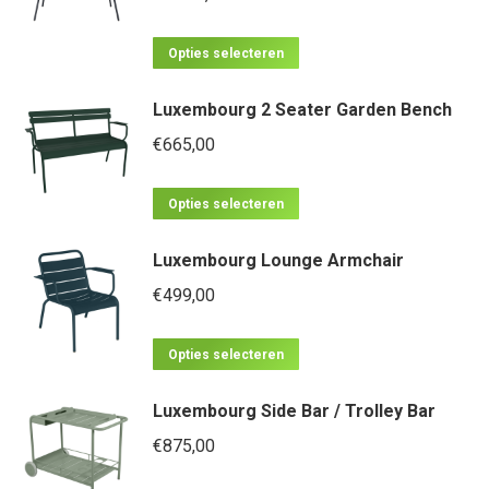
Dit
Opties selecteren
product
Luxembourg 2 Seater Garden Bench
heeft
meerdere
€
665,00
variaties.
Dit
Deze
Opties selecteren
product
optie
Luxembourg Lounge Armchair
heeft
kan
meerdere
€
499,00
gekozen
variaties.
worden
Dit
Deze
op
Opties selecteren
product
optie
de
Luxembourg Side Bar / Trolley Bar
heeft
kan
productpagina
meerdere
€
875,00
gekozen
variaties.
worden