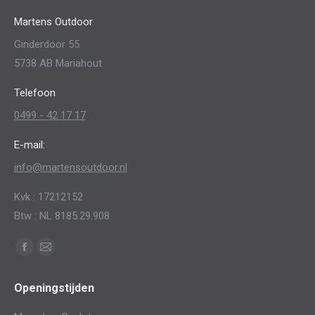
optie
de
Martens Outdoor
kan
productpagina
Ginderdoor 55
gekozen
5738 AB Mariahout
worden
op
Telefoon
de
0499 - 42 17 17
productpagina
E-mail:
info@martensoutdoor.nl
Kvk : 17212152
Btw : NL 8185.29.908
Vind ons op:
Facebook
Mail
page
page
Openingstijden
opens
opens
in
in