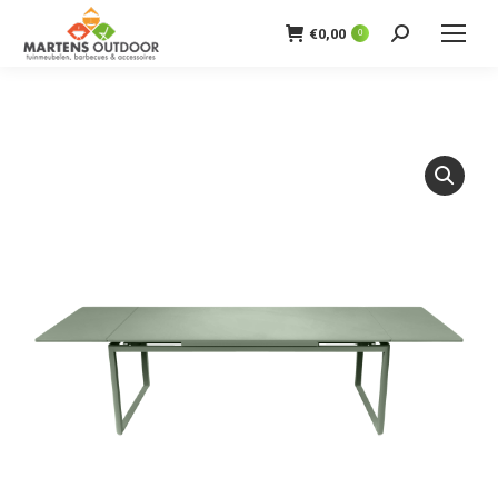
€
0,00
0
Zoeken: