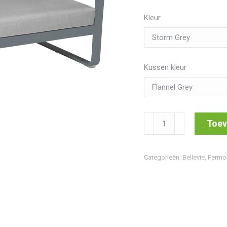
Kleur
Kussen kleur
Bellevie
Toev
2
Seater
Categorieën:
Bellevie
,
Fermo
Right
Module
aantal