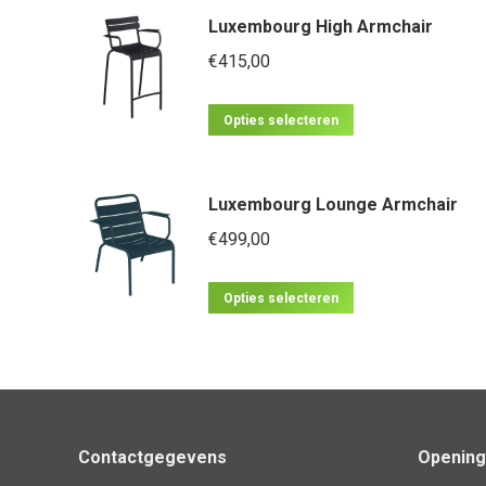
Luxembourg High Armchair
€
415,00
Dit
Opties selecteren
product
heeft
Luxembourg Lounge Armchair
meerdere
€
499,00
variaties.
Deze
Dit
optie
Opties selecteren
product
kan
heeft
gekozen
meerdere
worden
variaties.
op
Deze
de
Contactgegevens
Opening
optie
productpagina