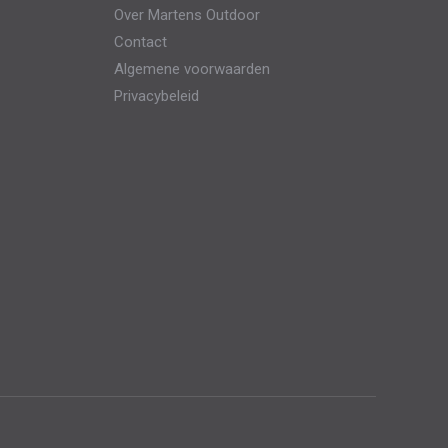
Over Martens Outdoor
kan
productpagina
Contact
gekozen
Algemene voorwaarden
worden
Privacybeleid
op
de
productpagina