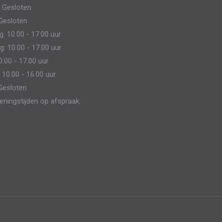
 Gesloten
kan
Gesloten
gekozen
 10.00 - 17.00 uur
worden
: 10.00 - 17.00 uur
op
0.00 - 17.00 uur
de
 10.00 - 16.00 uur
productpagina
Gesloten
eningstijden op afspraak.