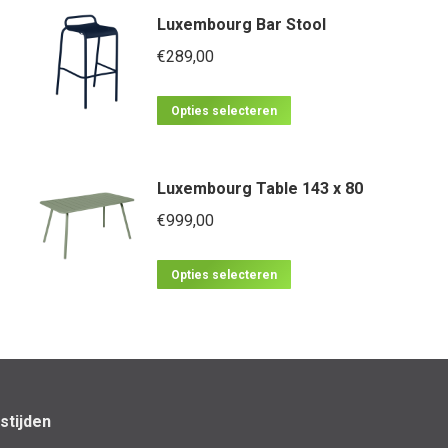
Luxembourg Bar Stool
€
289,00
Dit
Opties selecteren
product
heeft
Luxembourg Table 143 x 80
meerdere
€
999,00
variaties.
Deze
Dit
optie
Opties selecteren
product
kan
heeft
gekozen
meerdere
worden
variaties.
op
Deze
de
stijden
optie
productpagina