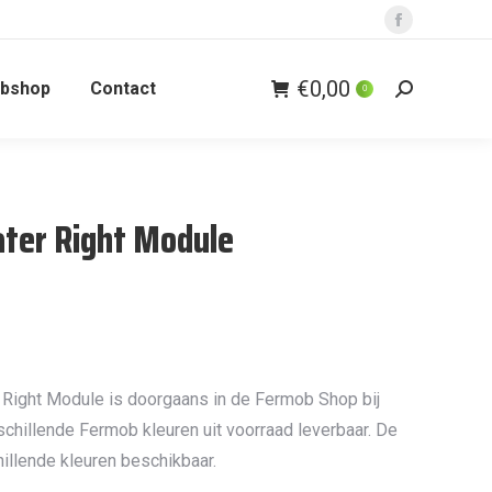
Facebook
page
€
0,00
bshop
Contact
opens
0
Zoeken:
in
new
window
ater Right Module
 Right Module is doorgaans in de Fermob Shop bij
chillende Fermob kleuren uit voorraad leverbaar. De
hillende kleuren beschikbaar.