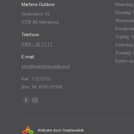
Martens Outdoor
Maandag:
kan
Dinsdag: 
Ginderdoor 55
gekozen
Woensdag:
5738 AB Mariahout
worden
Donderdag
op
Telefoon
Vrijdag: 1
de
0499 - 42 17 17
Zaterdag:
productpagina
Zondag: 
E-mail:
Buiten op
info@martensoutdoor.nl
Kvk : 17212152
Btw : NL 8185.29.908
Vind ons op:
Facebook
Mail
page
page
opens
opens
in
in
Website door
Creatievelink