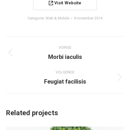
Visit Website
Categorie:
Web & Mobile
4 november 2014
Project
VORIGE
navigation
Previous
Morbi iaculis
project:
VOLGENDE
Next
Feugiat facilisis
project:
Related projects