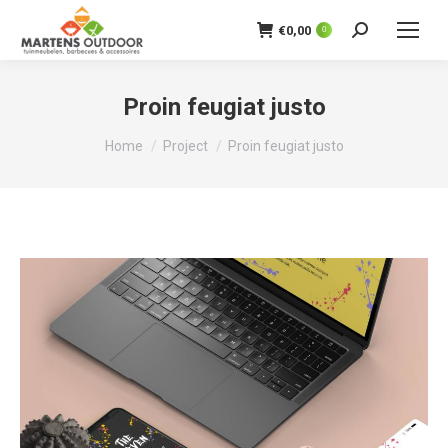
€
0,00
0
Zoeken:
Proin feugiat justo
Je bent hier:
Home
Project
Proin feugiat justo