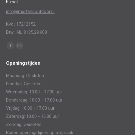
E-mail:
info@martensoutdoor.nl
Kvk : 17212152
Btw : NL 8185.29.908
Vind ons op:
Facebook
Mail
page
page
Openingstijden
opens
opens
in
in
Maandag: Gesloten
new
new
Dinsdag: Gesloten
window
window
Woensdag: 10.00 - 17.00 uur
Donderdag: 10.00 - 17.00 uur
Vrijdag: 10.00 - 17.00 uur
Zaterdag: 10.00 - 16.00 uur
Zondag: Gesloten
Buiten openingstijden op afspraak.