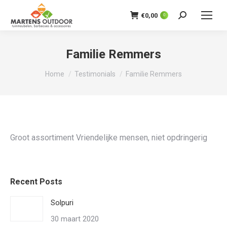
€
0,00
0
Zoeken:
Familie Remmers
Je bent hier:
Home
Testimonials
Familie Remmers
Groot assortiment Vriendelijke mensen, niet opdringerig
Recent Posts
Solpuri
30 maart 2020