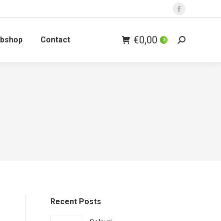
Facebook
page
€
0,00
bshop
Contact
opens
0
Zoeken:
in
new
window
Recent Posts