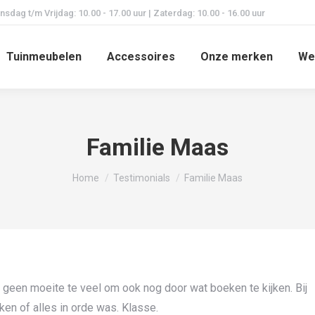
dag t/m Vrijdag: 10.00 - 17.00 uur | Zaterdag: 10.00 - 16.00 uur
Tuinmeubelen
Accessoires
Onze merken
We
Familie Maas
Je bent hier:
Home
Testimonials
Familie Maas
n geen moeite te veel om ook nog door wat boeken te kijken. Bij
ken of alles in orde was. Klasse.