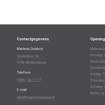
Contactgegevens
Opening
Martens Outdoor
Maandag:
Dinsdag: 
Ginderdoor 55
Woensdag:
5738 AB Mariahout
Donderdag
Telefoon
Vrijdag: 1
0499 - 42 17 17
Zaterdag:
Zondag: 
E-mail:
Buiten op
info@martensoutdoor.nl