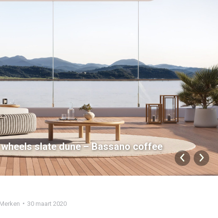
 wheels slate dune – Bassano coffee
Merken
30 maart 2020