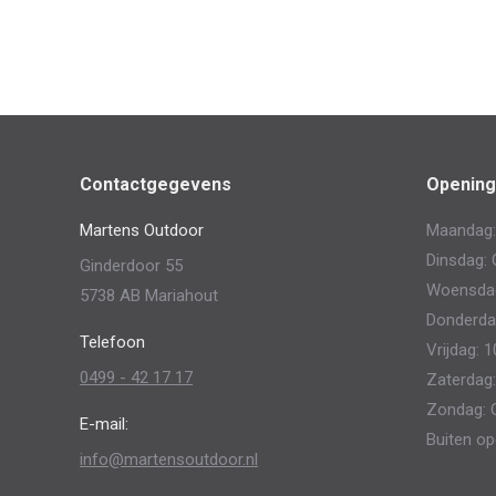
Contactgegevens
Opening
Martens Outdoor
Maandag:
Dinsdag: 
Ginderdoor 55
Woensdag:
5738 AB Mariahout
Donderdag
Telefoon
Vrijdag: 1
0499 - 42 17 17
Zaterdag:
Zondag: 
E-mail:
Buiten op
info@martensoutdoor.nl