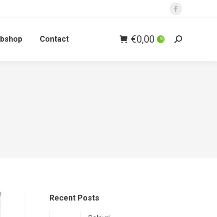
Facebook
page
€
0,00
bshop
Contact
opens
0
Zoeken:
in
new
window
Recent Posts