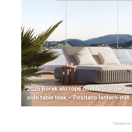
2025 Borek alu rope double lounger on
side table teak – Positano lantern-min
Categorie: