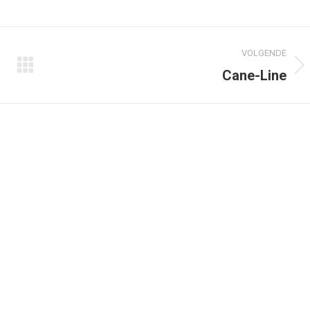
VOLGENDE
Volgend
Cane-Line
album: